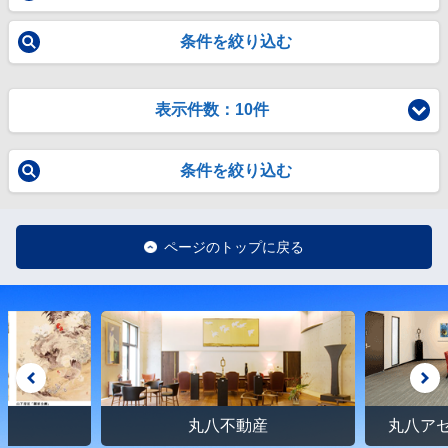
条件を絞り込む
表示件数：10件
条件を絞り込む
ページのトップに戻る
館
丸八不動産
丸八ア