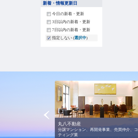
新着・情報更新日
今日の新着・更新
3日以内の新着・更新
7日以内の新着・更新
指定しない (
選択中
)
Prev
丸八不動産
法人平野美術館の理念と活
分譲マンション、再開発事業、売買仲介、コ
ります。
ティング業