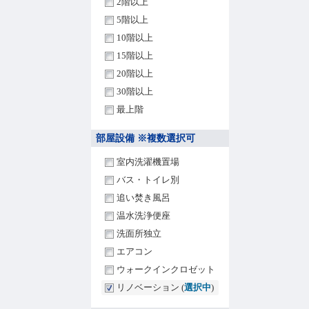
2階以上
5階以上
10階以上
15階以上
20階以上
30階以上
最上階
部屋設備 ※複数選択可
室内洗濯機置場
バス・トイレ別
追い焚き風呂
温水洗浄便座
洗面所独立
エアコン
ウォークインクロゼット
リノベーション (
選択中
)