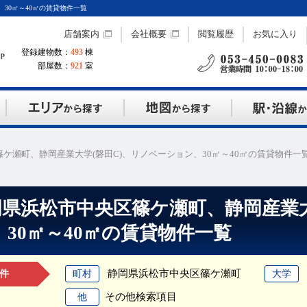
30㎡～40㎡の賃貸物件一覧
店舗案内
会社概要
閲覧履歴
お気に入り
登録建物数：
493
棟
部屋数：
921
室
ケ瀬町、静岡産業大学(磐田C)、リノベーション、30㎡～40㎡の賃貸物件一
岡県浜松市中央区篠ケ瀬町、静岡産業大
、30㎡～40㎡の賃貸物件一覧
静岡県浜松市中央区篠ケ瀬町
町村
大学
件
その他検索項目
他