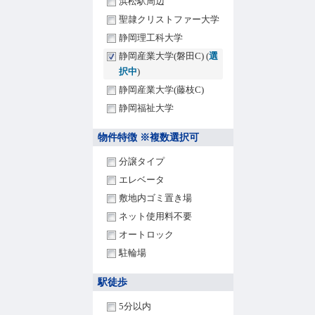
浜松駅周辺
聖隷クリストファー大学
静岡理工科大学
静岡産業大学(磐田C) (
選
択中
)
静岡産業大学(藤枝C)
静岡福祉大学
物件特徴 ※複数選択可
分譲タイプ
エレベータ
敷地内ゴミ置き場
ネット使用料不要
オートロック
駐輪場
駅徒歩
5分以内