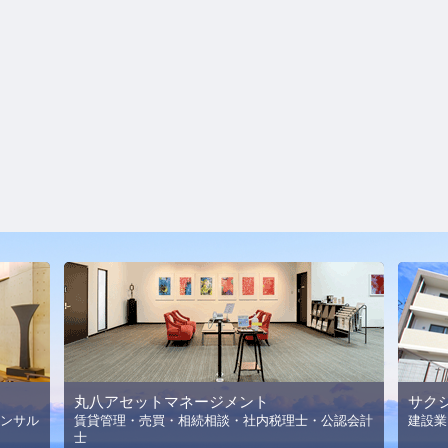
丸八アセットマネージメント
サク
ンサル
賃貸管理・売買・相続相談・社内税理士・公認会計
建設業
士