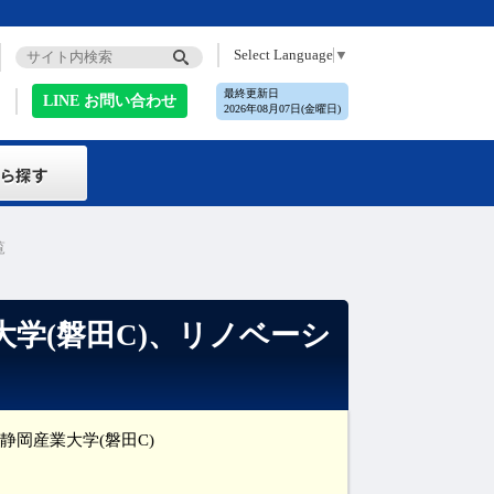
Select Language
▼
最終更新日
LINE お問い合わせ
2026年08月07日(金曜日)
覧
学(磐田C)、リノベーシ
静岡産業大学(磐田C)