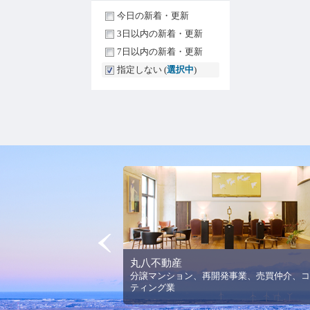
今日の新着・更新
3日以内の新着・更新
7日以内の新着・更新
指定しない (
選択中
)
Prev
丸八不動産
法人平野美術館の理念と活
分譲マンション、再開発事業、売買仲介、コ
ります。
ティング業