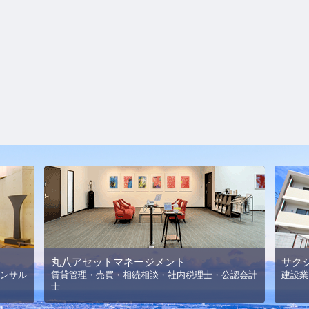
丸八アセットマネージメント
サク
ンサル
賃貸管理・売買・相続相談・社内税理士・公認会計
建設業
士