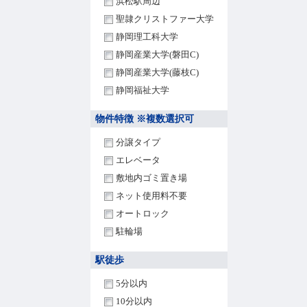
浜松駅周辺
聖隷クリストファー大学
静岡理工科大学
静岡産業大学(磐田C)
静岡産業大学(藤枝C)
静岡福祉大学
物件特徴 ※複数選択可
分譲タイプ
エレベータ
敷地内ゴミ置き場
ネット使用料不要
オートロック
駐輪場
駅徒歩
5分以内
10分以内