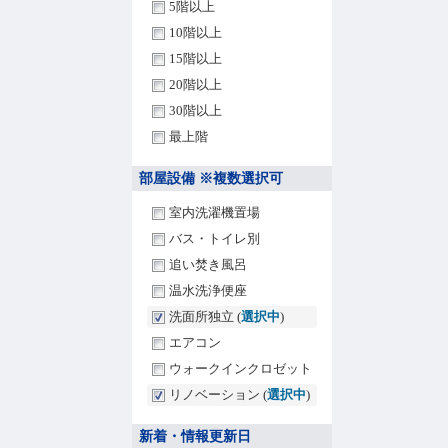
5階以上
10階以上
15階以上
20階以上
30階以上
最上階
部屋設備 ※複数選択可
室内洗濯機置場
バス・トイレ別
追い焚き風呂
温水洗浄便座
洗面所独立 (
選択中
)
エアコン
ウォークインクロゼット
リノベーション (
選択中
)
新着・情報更新日