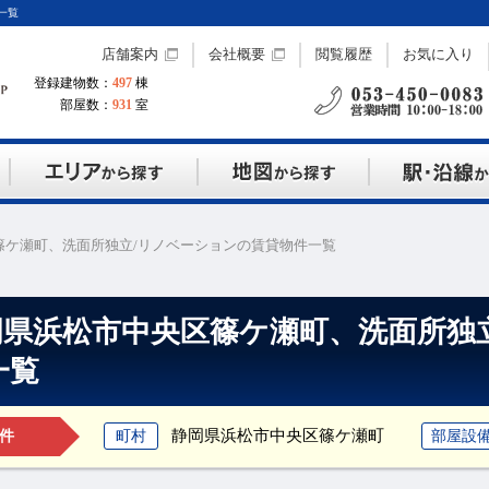
一覧
店舗案内
会社概要
閲覧履歴
お気に入り
登録建物数：
497
棟
部屋数：
931
室
篠ケ瀬町、洗面所独立/リノベーションの賃貸物件一覧
岡県浜松市中央区篠ケ瀬町、洗面所独
一覧
静岡県浜松市中央区篠ケ瀬町
町村
部屋設
件