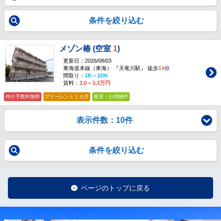
条件を絞り込む
メゾン椿 (空室
1
)
更新日：2026/08/03
東海道本線（東海） 『天竜川駅』 徒歩
14
分
間取り：
1K～1DK
賃料：
3.0～3.3万円
仲介手数料無料
フリーレント１カ月
格安・お得物件
表示件数：10件
条件を絞り込む
ページのトップに戻る