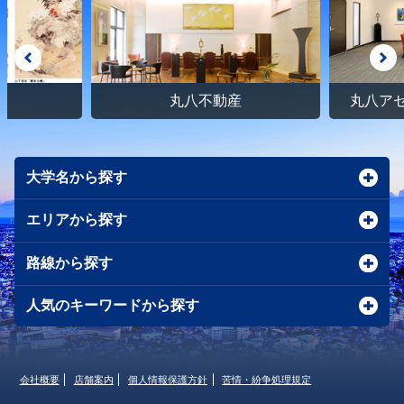
館
丸八不動産
丸八ア
大学名から探す
エリアから探す
路線から探す
人気のキーワードから探す
会社概要
店舗案内
個人情報保護方針
苦情・紛争処理規定