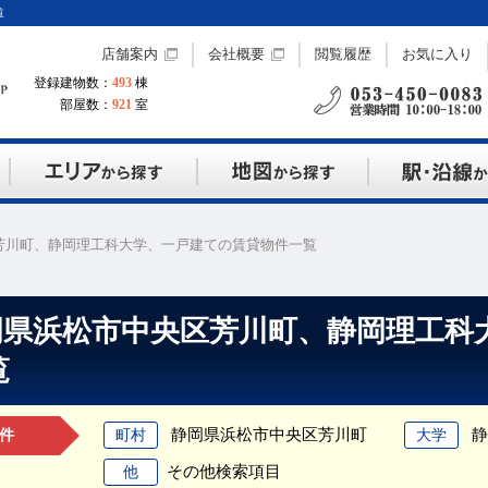
覧
店舗案内
会社概要
閲覧履歴
お気に入り
登録建物数：
493
棟
部屋数：
921
室
芳川町、静岡理工科大学、一戸建ての賃貸物件一覧
岡県浜松市中央区芳川町、静岡理工科
覧
静岡県浜松市中央区芳川町
静
町村
大学
件
その他検索項目
他