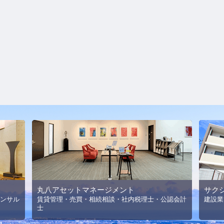
丸八アセットマネージメント
サク
ンサル
賃貸管理・売買・相続相談・社内税理士・公認会計
建設業
士