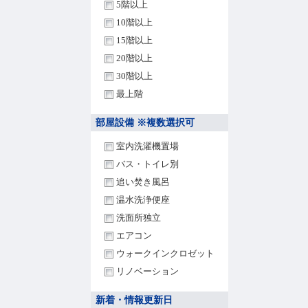
5階以上
10階以上
15階以上
20階以上
30階以上
最上階
部屋設備 ※複数選択可
室内洗濯機置場
バス・トイレ別
追い焚き風呂
温水洗浄便座
洗面所独立
エアコン
ウォークインクロゼット
リノベーション
新着・情報更新日