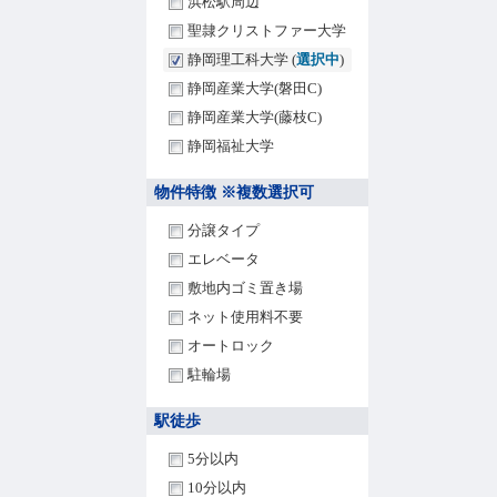
浜松駅周辺
聖隷クリストファー大学
静岡理工科大学 (
選択中
)
静岡産業大学(磐田C)
静岡産業大学(藤枝C)
静岡福祉大学
物件特徴 ※複数選択可
分譲タイプ
エレベータ
敷地内ゴミ置き場
ネット使用料不要
オートロック
駐輪場
駅徒歩
5分以内
10分以内