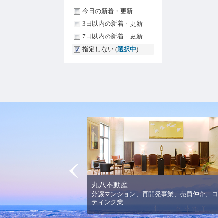
今日の新着・更新
3日以内の新着・更新
7日以内の新着・更新
指定しない (
選択中
)
Prev
丸八不動産
法人平野美術館の理念と活
分譲マンション、再開発事業、売買仲介、コ
ります。
ティング業