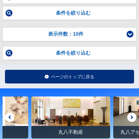
条件を絞り込む
表示件数：10件
条件を絞り込む
ページのトップに戻る
館
丸八不動産
丸八ア