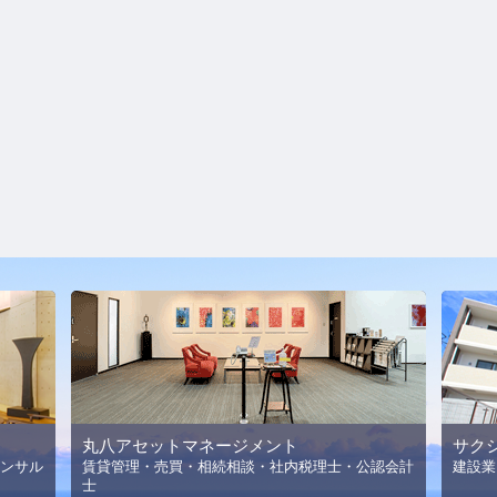
丸八アセットマネージメント
サク
ンサル
賃貸管理・売買・相続相談・社内税理士・公認会計
建設業
士