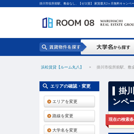
掛川市役所前駅、敷金なし、【ゼロ賃】 家賃最大2ヶ月無料キャンペー
覧
»
浜松賃貸【ルーム丸八】
掛川市役所前駅、敷金
エリアの確認・変更
掛
ンペ
エリアを変更
路線を変更
現在の検索条
大学名を変更