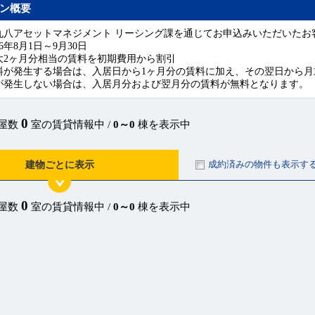
ン概要
丸八アセットマネジメント リーシング課を通じてお申込みいただいたお
6年8月1日～9月30日
大2ヶ月分相当の賃料を初期費用から割引
料が発生する場合は、入居日から1ヶ月分の賃料に加え、その翌日から
が発生しない場合は、入居月分および翌月分の賃料が無料となります。
0
部屋数
室の賃貸情報中 /
0～0
棟を表示中
成約済みの物件も表示す
建物ごとに表示
0
部屋数
室の賃貸情報中 /
0～0
棟を表示中