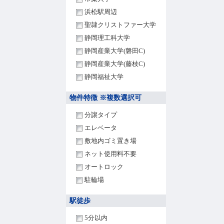
浜松駅周辺
聖隷クリストファー大学
静岡理工科大学
静岡産業大学(磐田C)
静岡産業大学(藤枝C)
静岡福祉大学
物件特徴 ※複数選択可
分譲タイプ
エレベータ
敷地内ゴミ置き場
ネット使用料不要
オートロック
駐輪場
駅徒歩
5分以内