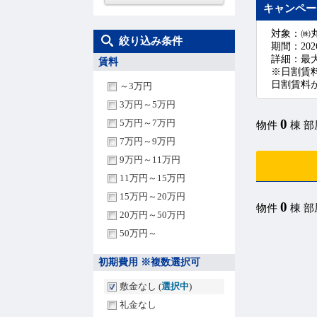
キャンペー
対象：㈱
絞り込み条件
期間：202
詳細：最
賃料
※日割賃
日割賃料
～3万円
3万円～5万円
0
5万円～7万円
物件
棟 
7万円～9万円
9万円～11万円
11万円～15万円
15万円～20万円
0
物件
棟 
20万円～50万円
50万円～
初期費用 ※複数選択可
敷金なし (
選択中
)
礼金なし