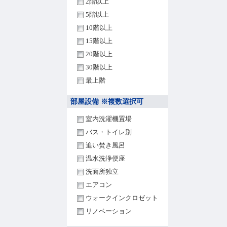
2階以上
5階以上
10階以上
15階以上
20階以上
30階以上
最上階
部屋設備 ※複数選択可
室内洗濯機置場
バス・トイレ別
追い焚き風呂
温水洗浄便座
洗面所独立
エアコン
ウォークインクロゼット
リノベーション