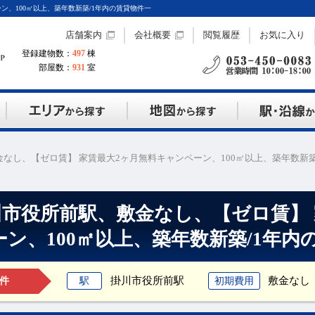
ン、100㎡以上、築年数新築/1年内の賃貸物件一
店舗案内
会社概要
閲覧履歴
お気に入り
登録建物数：
497
棟
部屋数：
931
室
なし、【ゼロ賃】 家賃最大2ヶ月無料キャンペーン、100㎡以上、築年数新築
川市役所前駅、敷金なし、【ゼロ賃】 
ーン、100㎡以上、築年数新築/1年内
掛川市役所前駅
敷金なし
駅
初期費用
件