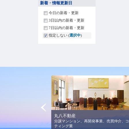
新着・情報更新日
今日の新着・更新
3日以内の新着・更新
7日以内の新着・更新
指定しない (
選択中
)
Prev
丸八不動産
法人平野美術館の理念と活
分譲マンション、再開発事業、売買仲介、コ
ります。
ティング業