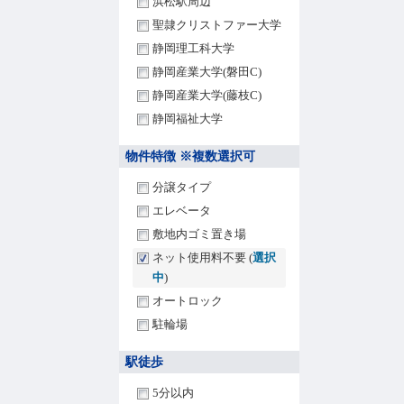
浜松駅周辺
聖隷クリストファー大学
静岡理工科大学
静岡産業大学(磐田C)
静岡産業大学(藤枝C)
静岡福祉大学
物件特徴 ※複数選択可
分譲タイプ
エレベータ
敷地内ゴミ置き場
ネット使用料不要 (
選択
中
)
オートロック
駐輪場
駅徒歩
5分以内