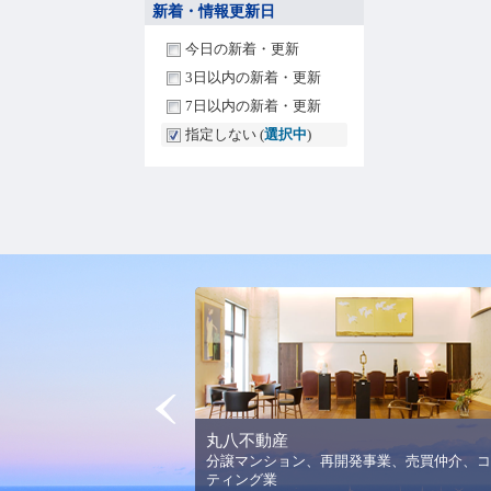
新着・情報更新日
今日の新着・更新
3日以内の新着・更新
7日以内の新着・更新
指定しない (
選択中
)
Prev
丸八不動産
法人平野美術館の理念と活
分譲マンション、再開発事業、売買仲介、コ
ります。
ティング業