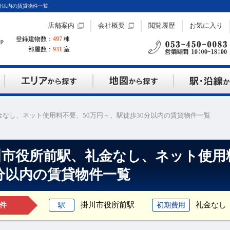
分以内の賃貸物件一覧
店舗案内
会社概要
閲覧履歴
お気に入り
登録建物数：
497
棟
部屋数：
931
室
なし、ネット使用料不要、50万円～、駅徒歩30分以内の賃貸物件一覧
川市役所前駅、礼金なし、ネット使用
0分以内の賃貸物件一覧
掛川市役所前駅
礼金なし
駅
初期費用
件