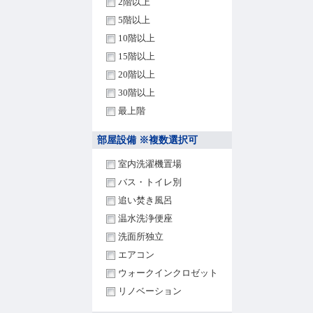
2階以上
5階以上
10階以上
15階以上
20階以上
30階以上
最上階
部屋設備 ※複数選択可
室内洗濯機置場
バス・トイレ別
追い焚き風呂
温水洗浄便座
洗面所独立
エアコン
ウォークインクロゼット
リノベーション