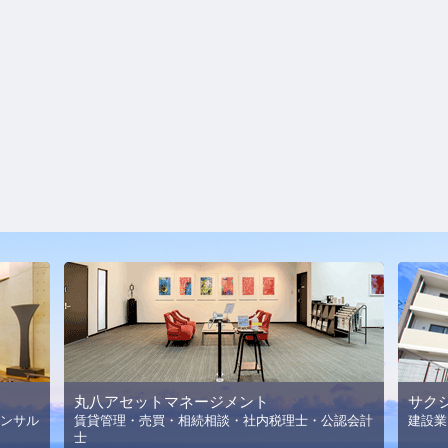
丸八アセットマネージメント
サク
ンサル
賃貸管理・売買・相続相談・社内税理士・公認会計
建設業
士