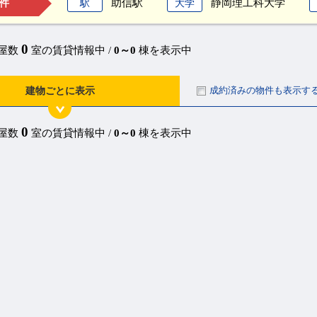
助信駅
静岡理工科大学
駅
大学
件
0
部屋数
室の賃貸情報中 /
0～0
棟を表示中
成約済みの物件も表示す
建物ごとに表示
0
部屋数
室の賃貸情報中 /
0～0
棟を表示中