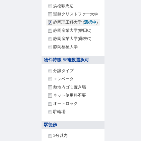
浜松駅周辺
聖隷クリストファー大学
静岡理工科大学 (
選択中
)
静岡産業大学(磐田C)
静岡産業大学(藤枝C)
静岡福祉大学
物件特徴 ※複数選択可
分譲タイプ
エレベータ
敷地内ゴミ置き場
ネット使用料不要
オートロック
駐輪場
駅徒歩
5分以内