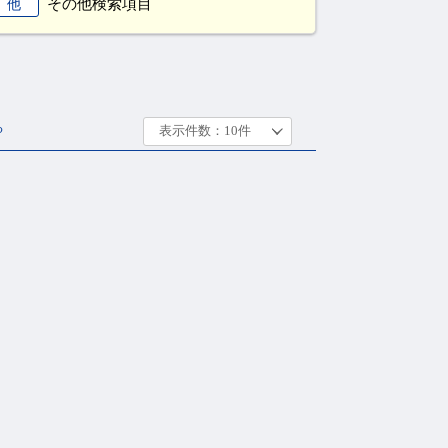
その他検索項目
他
る