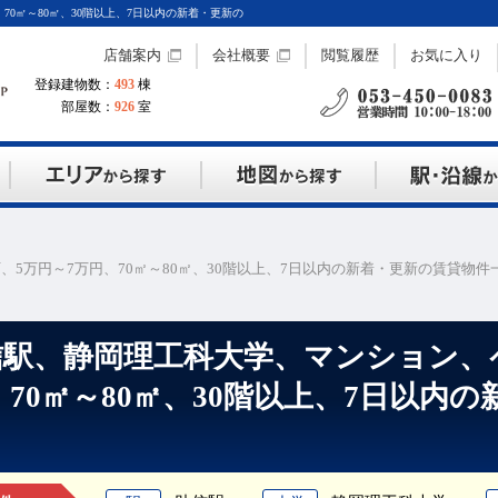
0㎡～80㎡、30階以上、7日以内の新着・更新の
店舗案内
会社概要
閲覧履歴
お気に入り
登録建物数：
493
棟
部屋数：
926
室
5万円～7万円、70㎡～80㎡、30階以上、7日以内の新着・更新の賃貸物件
信駅、静岡理工科大学、マンション、
、70㎡～80㎡、30階以上、7日以内