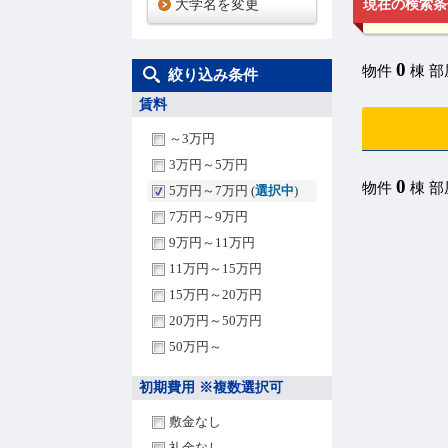
大学名を変更
現在の検索条
0
物件
棟 
絞り込み条件
賃料
～3万円
3万円～5万円
0
物件
棟 
5万円～7万円 (
選択中
)
7万円～9万円
9万円～11万円
11万円～15万円
15万円～20万円
20万円～50万円
50万円～
初期費用 ※複数選択可
敷金なし
礼金なし