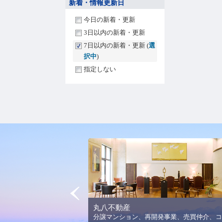
新着・情報更新日
今日の新着・更新
3日以内の新着・更新
7日以内の新着・更新 (
選
択中
)
指定しない
Prev
丸八不動産
法人平野美術館の理念と活
分譲マンション、再開発事業、売買仲介、コ