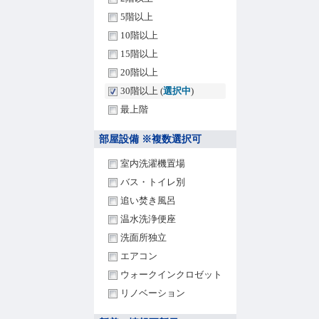
5階以上
10階以上
15階以上
20階以上
30階以上 (
選択中
)
最上階
部屋設備 ※複数選択可
室内洗濯機置場
バス・トイレ別
追い焚き風呂
温水洗浄便座
洗面所独立
エアコン
ウォークインクロゼット
リノベーション