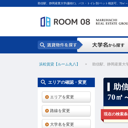
助信駅、静岡産業大学(藤枝C)、バス・トイレ別/ペット相談可、70㎡
»
浜松賃貸【ルーム丸八】
助信駅、静岡産業大学
エリアの確認・変更
助信
70
エリアを変更
路線を変更
現在の検索条
大学名を変更