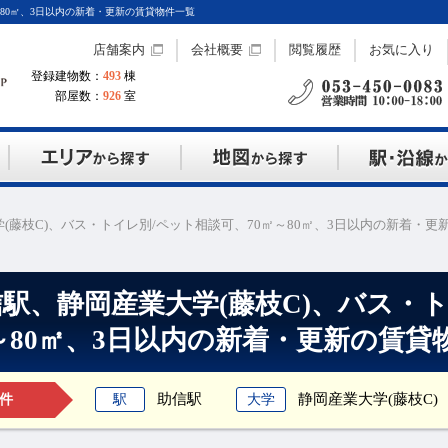
～80㎡、3日以内の新着・更新の賃貸物件一覧
店舗案内
会社概要
閲覧履歴
お気に入り
登録建物数：
493
棟
部屋数：
926
室
(藤枝C)、バス・トイレ別/ペット相談可、70㎡～80㎡、3日以内の新着・更
駅、静岡産業大学(藤枝C)、バス・
㎡～80㎡、3日以内の新着・更新の賃貸
助信駅
静岡産業大学(藤枝C)
駅
大学
件