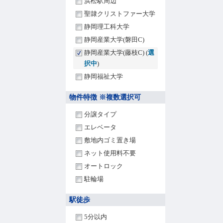
浜松駅周辺
聖隷クリストファー大学
静岡理工科大学
静岡産業大学(磐田C)
静岡産業大学(藤枝C) (
選
択中
)
静岡福祉大学
物件特徴 ※複数選択可
分譲タイプ
エレベータ
敷地内ゴミ置き場
ネット使用料不要
オートロック
駐輪場
駅徒歩
5分以内