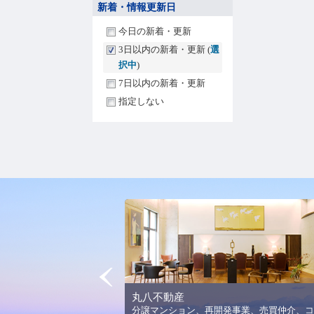
新着・情報更新日
今日の新着・更新
3日以内の新着・更新 (
選
択中
)
7日以内の新着・更新
指定しない
Prev
丸八不動産
法人平野美術館の理念と活
分譲マンション、再開発事業、売買仲介、コ