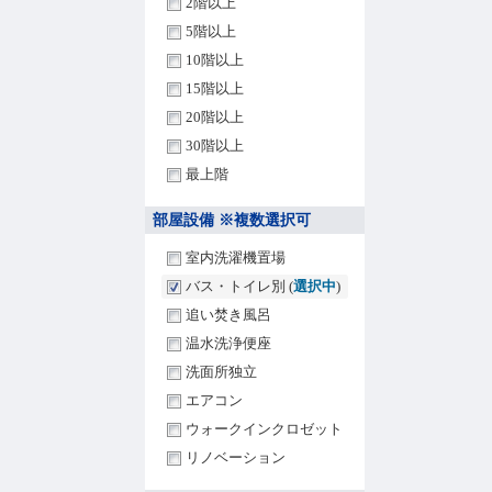
2階以上
5階以上
10階以上
15階以上
20階以上
30階以上
最上階
部屋設備 ※複数選択可
室内洗濯機置場
バス・トイレ別 (
選択中
)
追い焚き風呂
温水洗浄便座
洗面所独立
エアコン
ウォークインクロゼット
リノベーション