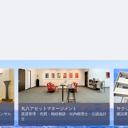
丸八アセットマネージメント
サク
ンサル
賃貸管理・売買・相続相談・社内税理士・公認会計
建設業
士