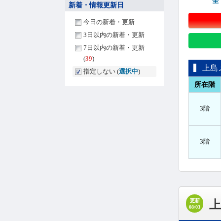
全
新着・情報更新日
今日の新着・更新
3日以内の新着・更新
7日以内の新着・更新
(
39
)
上島
指定しない (
選択中
)
所在階
3階
3階
更新
08/03