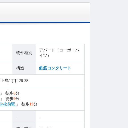
アパート（コーポ・ハ
物件種別
イツ）
構造
鉄筋コンクリート
島1丁目26-38
駅
』
徒歩
6
分
駅
』
徒歩
9
分
学校前駅
』
徒歩
19
分
-
-