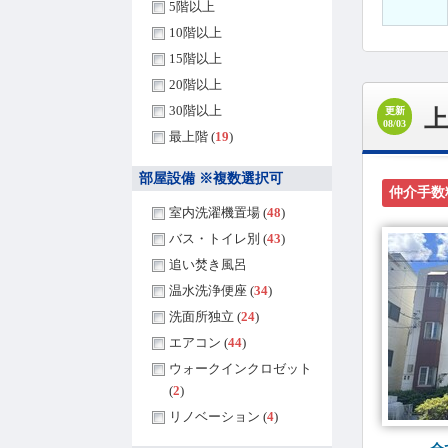
5階以上
10階以上
15階以上
20階以上
30階以上
更新
08/03
最上階 (
19
)
部屋設備 ※複数選択可
仲介手数
室内洗濯機置場 (
48
)
バス・トイレ別 (
43
)
追い焚き風呂
温水洗浄便座 (
34
)
洗面所独立 (
24
)
エアコン (
44
)
ウォークインクロゼット
(
2
)
リノベーション (
4
)