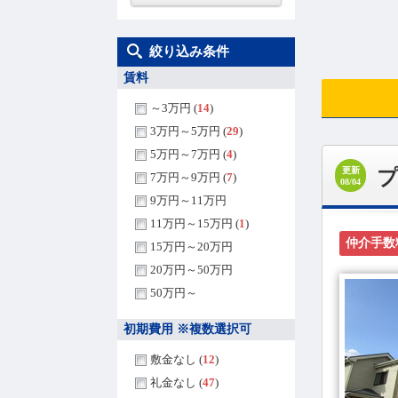
絞り込み条件
賃料
～3万円 (
14
)
3万円～5万円 (
29
)
5万円～7万円 (
4
)
更新
7万円～9万円 (
7
)
08/04
9万円～11万円
11万円～15万円 (
1
)
仲介手数
15万円～20万円
20万円～50万円
50万円～
初期費用 ※複数選択可
敷金なし (
12
)
礼金なし (
47
)