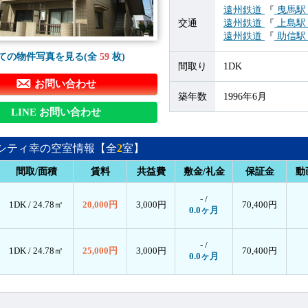
遠州鉄道
『
曳馬
交通
遠州鉄道
『
上島
遠州鉄道
『
助信
ての物件写真を見る(全
59
枚)
間取り
1DK
お問い合わせ
築年数
1996年6月
LINE お問い合わせ
シティ幸の空室情報【全
2
室】
間取/面積
賃料
共益費
敷金/礼金
保証金
動
- /
1DK /
24.78㎡
20,000円
3,000円
70,400円
0.0ヶ月
- /
1DK /
24.78㎡
25,000円
3,000円
70,400円
0.0ヶ月