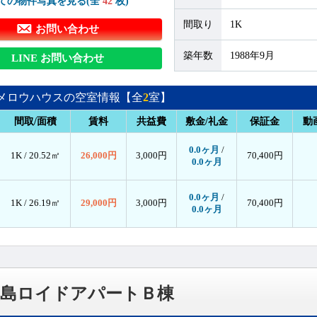
ての物件写真を見る(全
42
枚)
間取り
1K
お問い合わせ
築年数
1988年9月
LINE お問い合わせ
メロウハウスの空室情報【全
2
室】
間取/面積
賃料
共益費
敷金/礼金
保証金
動
0.0ヶ月
/
1K /
20.52㎡
26,000円
3,000円
70,400円
0.0ヶ月
0.0ヶ月
/
1K /
26.19㎡
29,000円
3,000円
70,400円
0.0ヶ月
上島ロイドアパートＢ棟