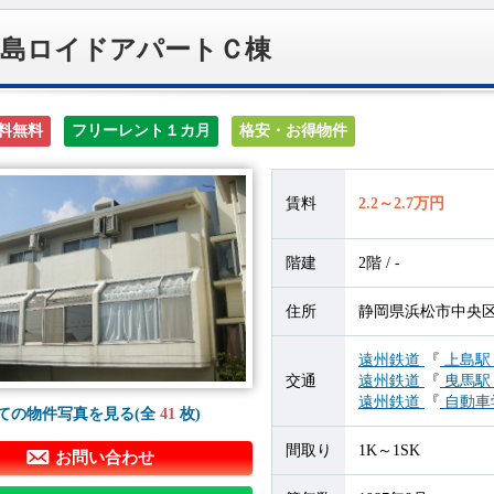
上島ロイドアパートＣ棟
料無料
フリーレント１カ月
格安・お得物件
賃料
2.2～2.7万円
階建
2階 / -
住所
静岡県浜松市中央区上
遠州鉄道
『
上島
交通
遠州鉄道
『
曳馬
遠州鉄道
『
自動車
ての物件写真を見る(全
41
枚)
間取り
1K～1SK
お問い合わせ