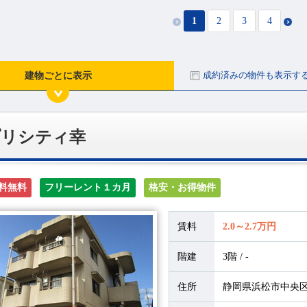
1
2
3
4
成約済みの物件も表示す
建物ごとに表示
プリシティ幸
料無料
フリーレント１カ月
格安・お得物件
賃料
2.0～2.7万円
階建
3階 / -
住所
静岡県浜松市中央区幸