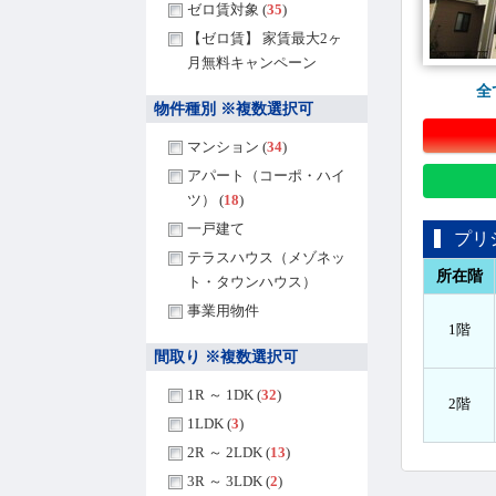
ゼロ賃対象 (
35
)
【ゼロ賃】 家賃最大2ヶ
月無料キャンペーン
全
物件種別 ※複数選択可
マンション (
34
)
アパート（コーポ・ハイ
ツ） (
18
)
一戸建て
プリ
テラスハウス（メゾネッ
所在階
ト・タウンハウス）
事業用物件
1階
間取り ※複数選択可
1R ～ 1DK (
32
)
2階
1LDK (
3
)
2R ～ 2LDK (
13
)
3R ～ 3LDK (
2
)