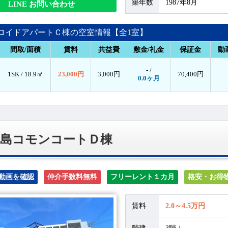
築年数
1987年8月
LINE お問い合わせ
ロイドアパートＣ棟の空室情報【全
1
室】
間取/面積
賃料
共益費
敷金/礼金
保証金
動
- /
1SK /
18.9㎡
23,000円
3,000円
70,400円
0.0ヶ月
上島コモンコートＤ棟
動画を確認
仲介手数料無料
フリーレント１カ月
格安・お得
賃料
2.0～4.5万円