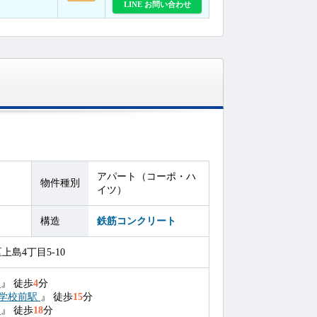
LINE お問い合わせ
アパート（コーポ・ハ
物件種別
イツ）
構造
鉄筋コンクリート
島4丁目5-10
駅
』
徒歩
4
分
学校前駅
』
徒歩
15
分
駅
』
徒歩
18
分