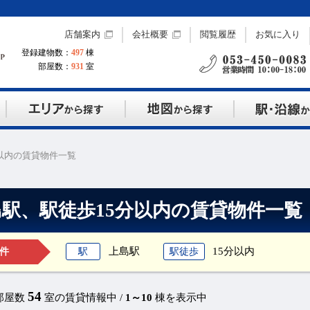
店舗案内
会社概要
閲覧履歴
お気に入り
登録建物数：
497
棟
部屋数：
931
室
以内の賃貸物件一覧
島駅、駅徒歩15分以内の賃貸物件一覧
上島駅
15分以内
駅
駅徒歩
件
54
部屋数
室の賃貸情報中 /
1～10
棟を表示中