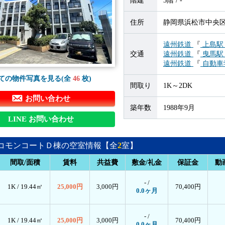
階建
3階 / -
住所
静岡県浜松市中央区上
遠州鉄道
『
上島
交通
遠州鉄道
『
曳馬
遠州鉄道
『
自動車
ての物件写真を見る(全
46
枚)
間取り
1K～2DK
お問い合わせ
築年数
1988年9月
LINE お問い合わせ
コモンコートＤ棟の空室情報【全
2
室】
間取/面積
賃料
共益費
敷金/礼金
保証金
動
- /
1K /
19.44㎡
25,000円
3,000円
70,400円
0.0ヶ月
- /
1K /
19.44㎡
25,000円
3,000円
70,400円
0.0ヶ月