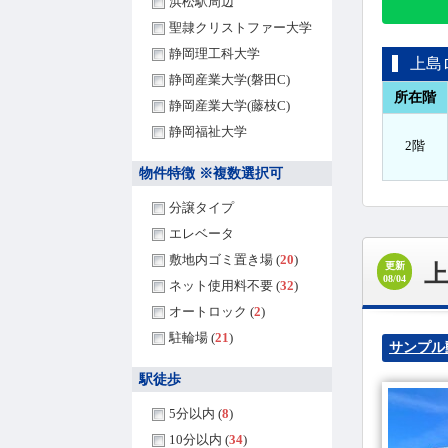
浜松駅周辺
聖隷クリストファー大学
静岡理工科大学
上島
静岡産業大学(磐田C)
所在階
静岡産業大学(藤枝C)
静岡福祉大学
2階
物件特徴 ※複数選択可
分譲タイプ
エレベータ
敷地内ゴミ置き場 (
20
)
更新
08/04
ネット使用料不要 (
32
)
オートロック (
2
)
駐輪場 (
21
)
サンプル
駅徒歩
5分以内 (
8
)
10分以内 (
34
)