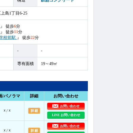
構造
鉄筋コンクリート
島1丁目6-25
駅
』
徒歩
6
分
駅
』
徒歩
11
分
学校前駅
』
徒歩
22
分
-
-
専有面積
19～49㎡
画/パノラマ
詳細
お問い合わせ
お問い合わせ
☓ / ☓
LINE お問い合わせ
お問い合わせ
☓ / ☓