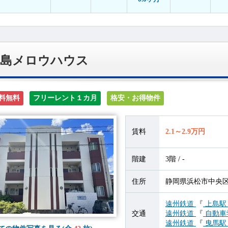
上島メロウハウス
料無料
フリーレント１カ月
格安・お得物件
賃料
2.1～2.9万円
階建
3階 / -
住所
静岡県浜松市中央区上
遠州鉄道
『
上島
交通
遠州鉄道
『
自動車
遠州鉄道
『
曳馬