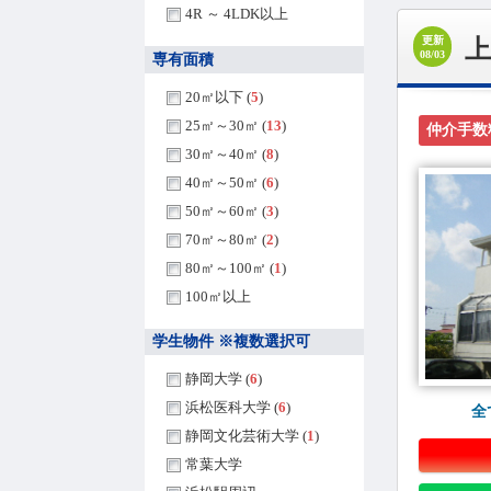
4R ～ 4LDK以上
更新
08/03
専有面積
20㎡以下 (
5
)
25㎡～30㎡ (
13
)
仲介手数
30㎡～40㎡ (
8
)
40㎡～50㎡ (
6
)
50㎡～60㎡ (
3
)
70㎡～80㎡ (
2
)
80㎡～100㎡ (
1
)
100㎡以上
学生物件 ※複数選択可
静岡大学 (
6
)
浜松医科大学 (
6
)
全
静岡文化芸術大学 (
1
)
常葉大学