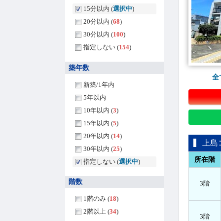
15分以内 (
選択中
)
20分以内 (
68
)
30分以内 (
100
)
指定しない (
154
)
築年数
全
新築/1年内
5年以内
10年以内 (
3
)
15年以内 (
5
)
20年以内 (
14
)
上島
30年以内 (
25
)
所在階
指定しない (
選択中
)
階数
3階
1階のみ (
18
)
2階以上 (
34
)
3階