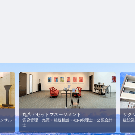
丸八アセットマネージメント
サク
ンサル
賃貸管理・売買・相続相談・社内税理士・公認会計
建設業
士