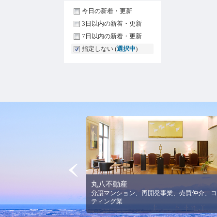
今日の新着・更新
3日以内の新着・更新
7日以内の新着・更新
指定しない (
選択中
)
Prev
丸八不動産
法人平野美術館の理念と活
分譲マンション、再開発事業、売買仲介、コ
ります。
ティング業