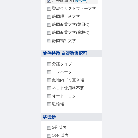
浜松駅周辺 (
選択中
)
聖隷クリストファー大学
静岡理工科大学
静岡産業大学(磐田C)
静岡産業大学(藤枝C)
静岡福祉大学
物件特徴 ※複数選択可
分譲タイプ
エレベータ
敷地内ゴミ置き場
ネット使用料不要
オートロック
駐輪場
駅徒歩
5分以内
10分以内