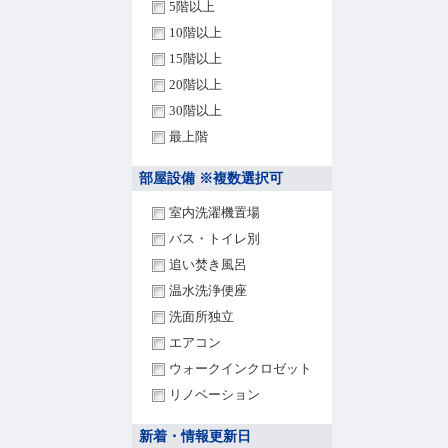
5階以上
10階以上
15階以上
20階以上
30階以上
最上階
部屋設備 ※複数選択可
室内洗濯機置場
バス・トイレ別
追い焚き風呂
温水洗浄便座
洗面所独立
エアコン
ウォークインクロゼット
リノベーション
新着・情報更新日