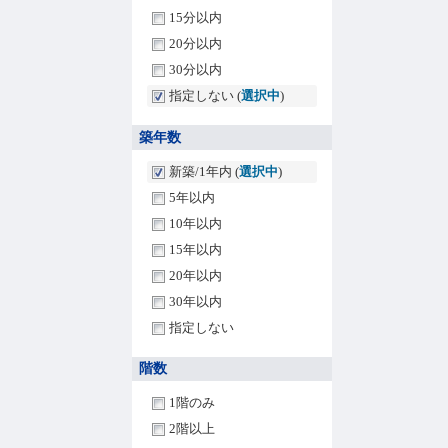
15分以内
20分以内
30分以内
指定しない (
選択中
)
築年数
新築/1年内 (
選択中
)
5年以内
10年以内
15年以内
20年以内
30年以内
指定しない
階数
1階のみ
2階以上