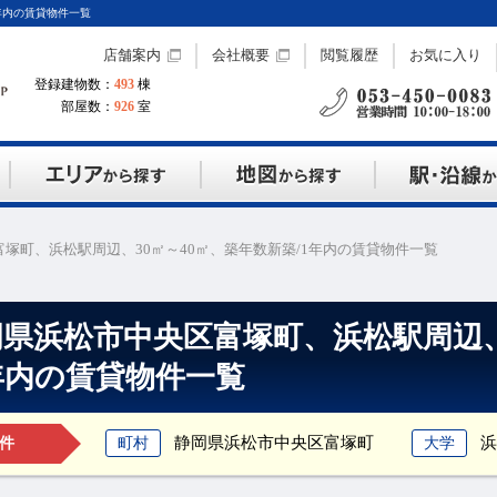
年内の賃貸物件一覧
店舗案内
会社概要
閲覧履歴
お気に入り
登録建物数：
493
棟
部屋数：
926
室
塚町、浜松駅周辺、30㎡～40㎡、築年数新築/1年内の賃貸物件一覧
県浜松市中央区富塚町、浜松駅周辺、
1年内の賃貸物件一覧
静岡県浜松市中央区富塚町
浜
町村
大学
件