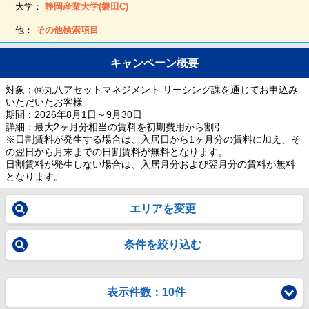
大学：
静岡産業大学(磐田C)
他：
その他検索項目
キャンペーン概要
対象：㈱丸八アセットマネジメント リーシング課を通じてお申込み
いただいたお客様
期間：2026年8月1日～9月30日
詳細：最大2ヶ月分相当の賃料を初期費用から割引
※日割賃料が発生する場合は、入居日から1ヶ月分の賃料に加え、そ
の翌日から月末までの日割賃料が無料となります。
日割賃料が発生しない場合は、入居月分および翌月分の賃料が無料
となります。
エリアを変更
条件を絞り込む
表示件数：10件