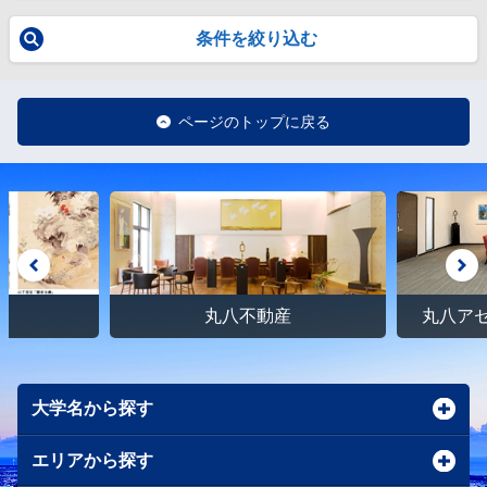
条件を絞り込む
ページのトップに戻る
館
丸八不動産
丸八ア
大学名から探す
エリアから探す