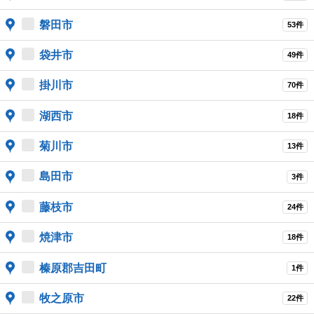
磐田市
53件
袋井市
49件
掛川市
70件
湖西市
18件
菊川市
13件
島田市
3件
藤枝市
24件
焼津市
18件
榛原郡吉田町
1件
牧之原市
22件