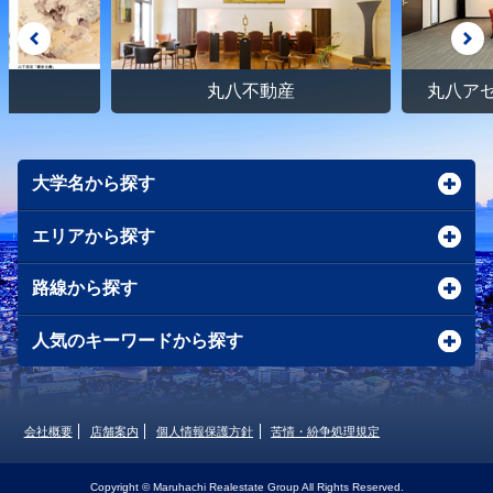
館
丸八不動産
丸八ア
大学名から探す
エリアから探す
路線から探す
人気のキーワードから探す
会社概要
店舗案内
個人情報保護方針
苦情・紛争処理規定
Copyright © Maruhachi Realestate Group All Rights Reserved.