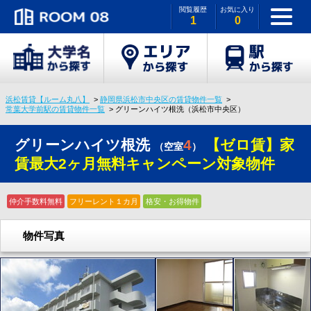
閲覧履歴
お気に入り
1
0
浜松賃貸【ルーム丸八】
静岡県浜松市中央区の賃貸物件一覧
常葉大学前駅の賃貸物件一覧
グリーンハイツ根洗（浜松市中央区）
グリーンハイツ根洗
4
【ゼロ賃】家
（空室
）
賃最大2ヶ月無料キャンペーン対象物件
仲介手数料無料
フリーレント１カ月
格安・お得物件
物件写真