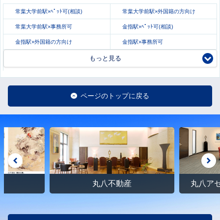
常葉大学前駅×ﾍﾟｯﾄ可(相談)
常葉大学前駅×外国籍の方向け
常葉大学前駅×事務所可
金指駅×ﾍﾟｯﾄ可(相談)
金指駅×外国籍の方向け
金指駅×事務所可
もっと見る
ページのトップに戻る
館
丸八不動産
丸八ア