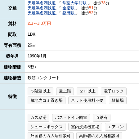
天竜浜名湖鉄道
『
常葉大学前駅
』
徒歩
38
分
交通
天竜浜名湖鉄道
『
金指駅
』
徒歩
51
分
天竜浜名湖鉄道
『
都田駅
』
徒歩
52
分
賃料
2.3～3.3万円
間取
1DK
専有面積
26㎡
築年月
1990年1月
建物階建
5階 / -
建物構造
鉄筋コンクリート
５階建以上
最上階
２Ｆ以上
電子ロック
特徴
敷地内ゴミ置き場
ネット使用料不要
駐輪場
ガス給湯
バス・トイレ同室
収納有
シューズボックス
室内洗濯機置場
エアコン
外国籍の方入居相談可
高齢者の方入居相談可