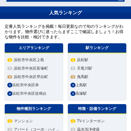
人気ランキング
定番人気ランキングを掲載！毎日更新なので旬のランキングがわ
かります。物件選びに迷ったらまずここで確認しましょう！お得
な物件を比較・検討できます。
エリアランキング
駅ランキング
浜松市中央区上島
浜松駅
1
1
浜松市中央区富塚町
天竜川駅
2
2
浜松市中央区早出町
曳馬駅
3
3
浜松市中央区幸
上島駅
浜松市中央区佐鳴台
高塚駅
物件種別ランキング
特徴・設備ランキング
マンション
TVインターホン
1
1
アパート（コーポ・ハイツ）
温水洗浄便座
2
2