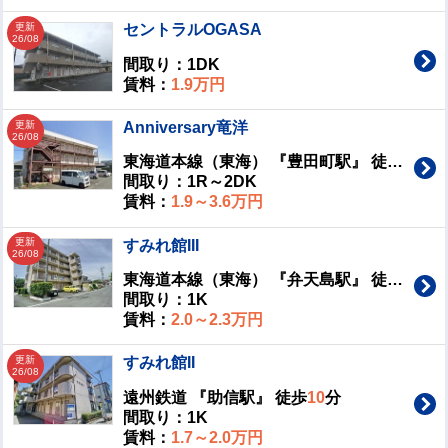
更新
セントラルOGASA
26/08
間取り：1DK
賃料：
1.9万円
更新
Anniversary竜洋
26/08
東海道本線（東海） 『豊田町駅』 徒歩
78
分
間取り：1R～2DK
賃料：
1.9～3.6万円
更新
すみれ館III
26/08
東海道本線（東海） 『弁天島駅』 徒歩
5
分
間取り：1K
賃料：
2.0～2.3万円
更新
すみれ館II
26/08
遠州鉄道 『助信駅』 徒歩
10
分
間取り：1K
賃料：
1.7～2.0万円