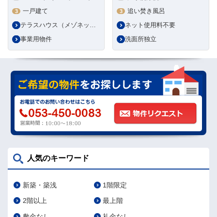
一戸建て
追い焚き風呂
3
3
テラスハウス（メゾネット・タウンハウス）
ネット使用料不要
事業用物件
洗面所独立
人気のキーワード
新築・築浅
1階限定
2階以上
最上階
敷金なし
礼金なし