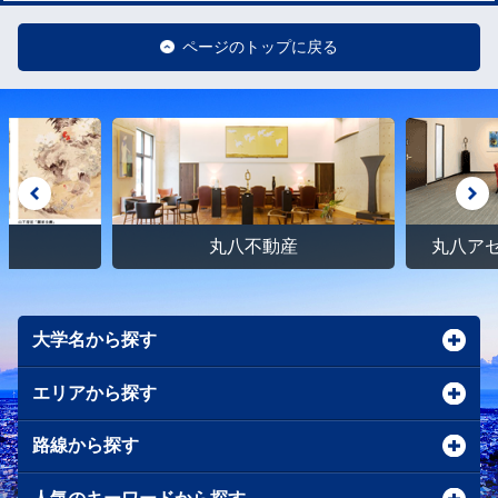
ページのトップに戻る
館
丸八不動産
丸八ア
大学名から探す
エリアから探す
路線から探す