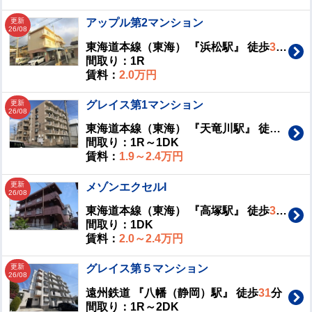
更新
アップル第2マンション
26/08
東海道本線（東海） 『浜松駅』 徒歩
31
分
間取り：1R
賃料：
2.0万円
更新
グレイス第1マンション
26/08
東海道本線（東海） 『天竜川駅』 徒歩
28
分
間取り：1R～1DK
賃料：
1.9～2.4万円
更新
メゾンエクセルI
26/08
東海道本線（東海） 『高塚駅』 徒歩
32
分
間取り：1DK
賃料：
2.0～2.4万円
更新
グレイス第５マンション
26/08
遠州鉄道 『八幡（静岡）駅』 徒歩
31
分
間取り：1R～2DK