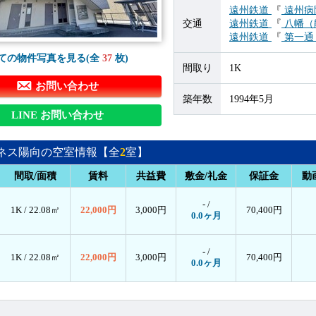
遠州鉄道
『
遠州病
交通
遠州鉄道
『
八幡（
遠州鉄道
『
第一通
ての物件写真を見る(全
37
枚)
間取り
1K
お問い合わせ
築年数
1994年5月
LINE お問い合わせ
ネス陽向の空室情報【全
2
室】
間取/面積
賃料
共益費
敷金/礼金
保証金
動
- /
1K /
22.08㎡
22,000円
3,000円
70,400円
0.0ヶ月
- /
1K /
22.08㎡
22,000円
3,000円
70,400円
0.0ヶ月