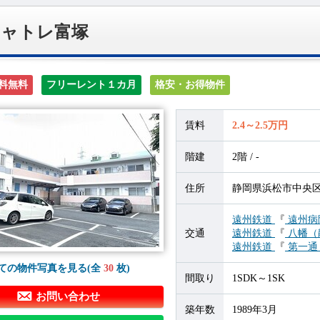
シャトレ富塚
料無料
フリーレント１カ月
格安・お得物件
賃料
2.4～2.5万円
階建
2階 / -
住所
静岡県浜松市中央区富
遠州鉄道
『
遠州病
交通
遠州鉄道
『
八幡（
遠州鉄道
『
第一通
ての物件写真を見る(全
30
枚)
間取り
1SDK～1SK
お問い合わせ
築年数
1989年3月