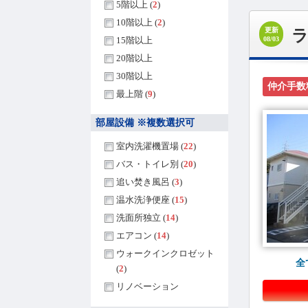
5階以上 (
2
)
10階以上 (
2
)
更新
08/03
15階以上
20階以上
30階以上
仲介手数
最上階 (
9
)
部屋設備 ※複数選択可
室内洗濯機置場 (
22
)
バス・トイレ別 (
20
)
追い焚き風呂 (
3
)
温水洗浄便座 (
15
)
洗面所独立 (
14
)
エアコン (
14
)
ウォークインクロゼット
全
(
2
)
リノベーション