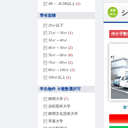
4R ～ 4LDK以上 (
2
)
更新
08/03
専有面積
20㎡以下
25㎡～30㎡ (
1
)
仲介手数
30㎡～40㎡
40㎡～50㎡ (
2
)
50㎡～60㎡ (
6
)
70㎡～80㎡ (
2
)
80㎡～100㎡ (
3
)
100㎡以上 (
2
)
学生物件 ※複数選択可
静岡大学 (
7
)
浜松医科大学
全
静岡文化芸術大学
常葉大学