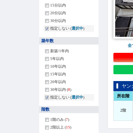
15分以内
20分以内
30分以内
指定しない (
選択中
)
築年数
全
新築/1年内
5年以内
10年以内
15年以内
20年以内
ヤン
30年以内 (
8
)
所在階
指定しない (
選択中
)
階数
2階
1階のみ (
7
)
2階以上 (
15
)