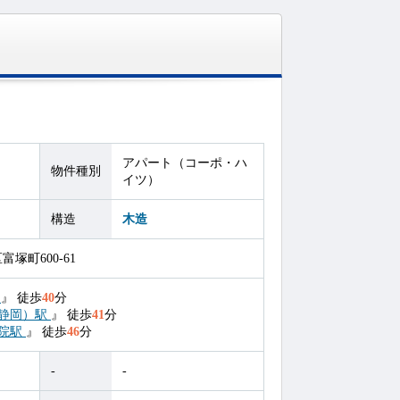
アパート（コーポ・ハ
物件種別
イツ）
構造
木造
塚町600-61
駅
』
徒歩
40
分
静岡）駅
』
徒歩
41
分
院駅
』
徒歩
46
分
-
-