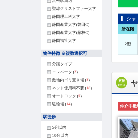
浜松駅周辺
聖隷クリストファー大学
静岡理工科大学
シャ
静岡産業大学(磐田C)
所在階
静岡産業大学(藤枝C)
静岡福祉大学
2階
物件特徴 ※複数選択可
分譲タイプ
エレベータ (
2
)
敷地内ゴミ置き場 (
3
)
更新
07/31
ネット使用料不要 (
18
)
オートロック (
5
)
駐輪場 (
14
)
仲介手数
駅徒歩
5分以内
10分以内