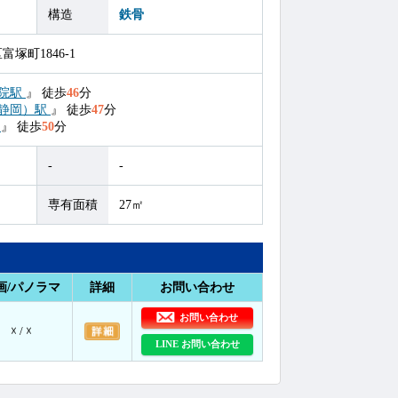
構造
鉄骨
塚町1846-1
院駅
』
徒歩
46
分
静岡）駅
』
徒歩
47
分
駅
』
徒歩
50
分
-
-
専有面積
27㎡
画/パノラマ
詳細
お問い合わせ
お問い合わせ
☓ / ☓
LINE お問い合わせ