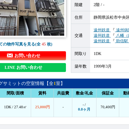
階建
2階 / -
住所
静岡県浜松市中央区富
遠州鉄道
『
遠州病
交通
遠州鉄道
『
八幡（
遠州鉄道
『
助信
ての物件写真を見る(全
45
枚)
間取り
1DK
お問い合わせ
築年数
1999年3月
LINE お問い合わせ
グサミットの空室情報【全
1
室】
間取/面積
賃料
共益費
敷金/礼金
保証金
動
- /
1DK /
27.48㎡
25,000円
-
70,400円
0.0ヶ月