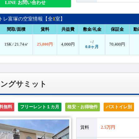
LINE お問い合わせ
トレ富塚の空室情報【全
1
室】
間取/面積
賃料
共益費
敷金/礼金
保証金
動
- /
1SK /
21.74㎡
25,000円
4,000円
70,400円
0.0ヶ月
ヤングサミット
料無料
フリーレント１カ月
格安・お得物件
バストイレ別
賃料
2.5万円