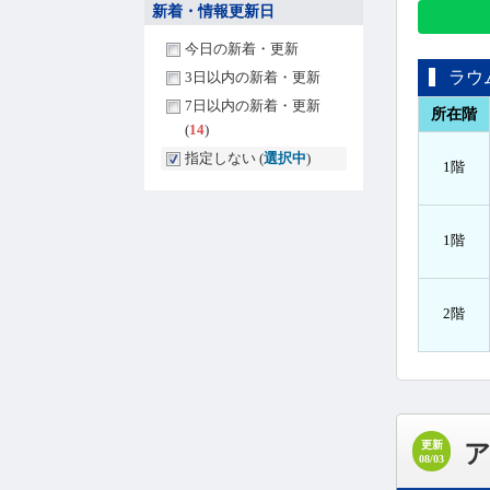
新着・情報更新日
今日の新着・更新
ラウ
3日以内の新着・更新
7日以内の新着・更新
所在階
(
14
)
指定しない (
選択中
)
1階
1階
2階
更新
08/03