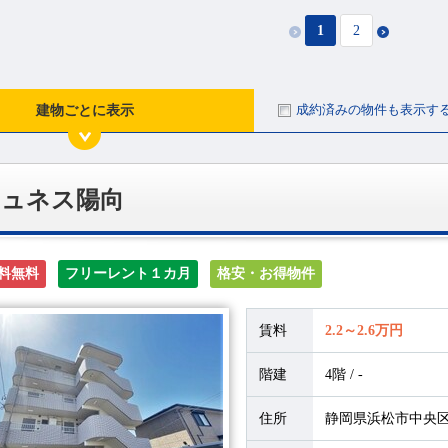
1
2
成約済みの物件も表示す
建物ごとに表示
ジュネス陽向
料無料
フリーレント１カ月
格安・お得物件
賃料
2.2～2.6万円
階建
4階 / -
住所
静岡県浜松市中央区富