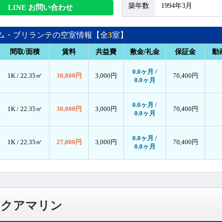
築年数
1994年3月
LINE お問い合わせ
ム・ブリランテの空室情報【全
3
室】
間取/面積
賃料
共益費
敷金/礼金
保証金
動
0.0ヶ月
/
1K /
22.35㎡
30,000円
3,000円
70,400円
0.0ヶ月
0.0ヶ月
/
1K /
22.35㎡
30,000円
3,000円
70,400円
0.0ヶ月
0.0ヶ月
/
1K /
22.35㎡
27,000円
3,000円
70,400円
0.0ヶ月
アクアマリン