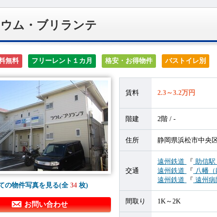
ラウム・ブリランテ
料無料
フリーレント１カ月
格安・お得物件
バストイレ別
賃料
2.3～3.2万円
階建
2階 / -
住所
静岡県浜松市中央区富
遠州鉄道
『
助信
交通
遠州鉄道
『
八幡（
遠州鉄道
『
遠州病
ての物件写真を見る(全
34
枚)
間取り
1K～2K
お問い合わせ