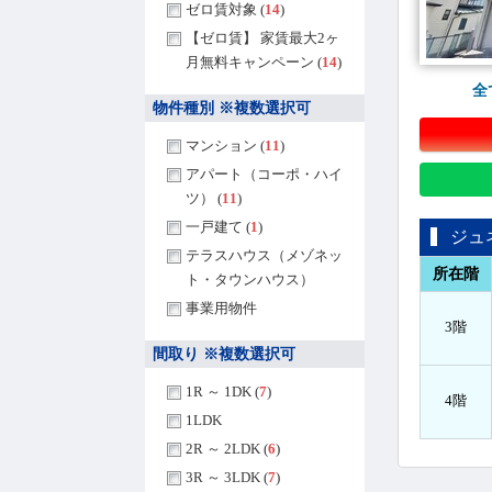
ゼロ賃対象 (
14
)
【ゼロ賃】 家賃最大2ヶ
月無料キャンペーン (
14
)
全
物件種別 ※複数選択可
マンション (
11
)
アパート（コーポ・ハイ
ツ） (
11
)
一戸建て (
1
)
ジュ
テラスハウス（メゾネッ
所在階
ト・タウンハウス）
事業用物件
3階
間取り ※複数選択可
1R ～ 1DK (
7
)
4階
1LDK
2R ～ 2LDK (
6
)
3R ～ 3LDK (
7
)