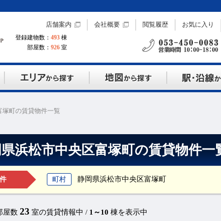
店舗案内
会社概要
閲覧履歴
お気に入り
登録建物数：
493
棟
部屋数：
926
室
富塚町の賃貸物件一覧
岡県浜松市中央区富塚町の賃貸物件一
静岡県浜松市中央区富塚町
町村
件
23
部屋数
室の賃貸情報中 /
1～10
棟を表示中