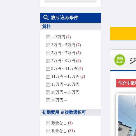
絞り込み条件
賃料
～3万円 (
7
)
3万円～5万円 (
7
)
5万円～7万円 (
5
)
更新
7万円～9万円 (
4
)
08/03
9万円～11万円 (
4
)
11万円～15万円 (
2
)
仲介手数
15万円～20万円
20万円～50万円
50万円～
初期費用 ※複数選択可
敷金なし (
3
)
礼金なし (
21
)