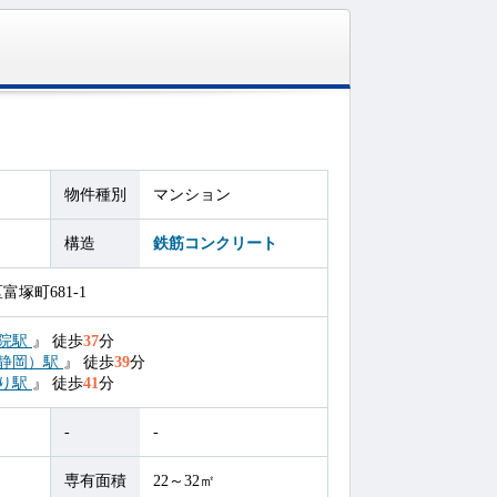
物件種別
マンション
構造
鉄筋コンクリート
塚町681-1
院駅
』
徒歩
37
分
静岡）駅
』
徒歩
39
分
り駅
』
徒歩
41
分
-
-
専有面積
22～32㎡