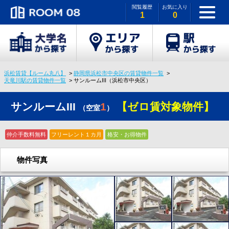
閲覧履歴
お気に入り
1
0
浜松賃貸【ルーム丸八】
静岡県浜松市中央区の賃貸物件一覧
天竜川駅の賃貸物件一覧
サンルームIII（浜松市中央区）
サンルームIII
1
【ゼロ賃対象物件】
（空室
）
仲介手数料無料
フリーレント１カ月
格安・お得物件
物件写真