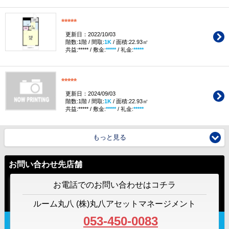
*****
更新日：2022/10/03
階数:1階 / 間取:
1K
/ 面積:22.93㎡
共益:***** / 敷金:
*****
/ 礼金:
*****
*****
更新日：2024/09/03
階数:1階 / 間取:
1K
/ 面積:22.93㎡
共益:***** / 敷金:
*****
/ 礼金:
*****
もっと見る
お問い合わせ先店舗
お電話でのお問い合わせはコチラ
ルーム丸八 (株)丸八アセットマネージメント
053-450-0083