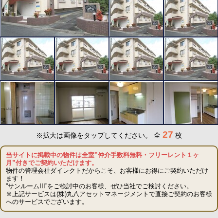
27
※拡大は画像をタップしてください。
全
枚
当サイトに掲載中の物件は全室”仲介手数料無料・フリーレント１ヶ
月”付きでご契約いただけます。
物件の管理会社ダイレクトだからこそ、お客様にお得にご契約いただけ
ます！
”サンルームIII”をご検討中のお客様、ぜひ当社でご検討ください。
※上記サービスは(株)丸八アセットマネージメントで直接ご契約のお客様
へのサービスでございます。