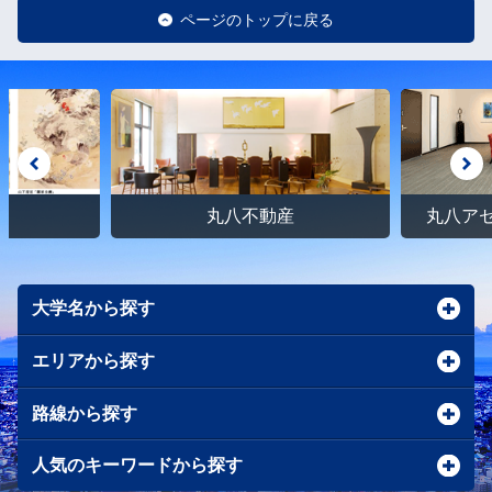
ページのトップに戻る
館
丸八不動産
丸八ア
大学名から探す
エリアから探す
路線から探す
人気のキーワードから探す