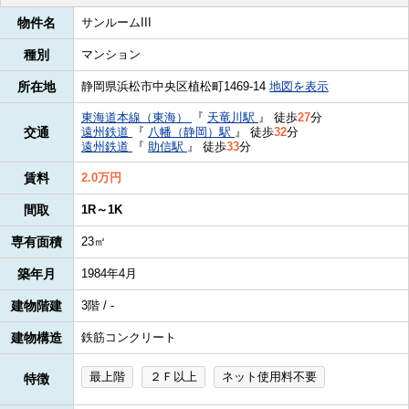
物件名
サンルームIII
種別
マンション
所在地
静岡県浜松市中央区植松町1469-14
地図を表示
東海道本線（東海）
『
天竜川駅
』
徒歩
27
分
交通
遠州鉄道
『
八幡（静岡）駅
』
徒歩
32
分
遠州鉄道
『
助信駅
』
徒歩
33
分
賃料
2.0万円
間取
1R～1K
専有面積
23㎡
築年月
1984年4月
建物階建
3階 / -
建物構造
鉄筋コンクリート
最上階
２Ｆ以上
ネット使用料不要
特徴