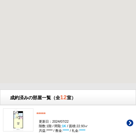
12
成約済みの部屋一覧（全
室）
*****
更新日：2024/07/22
階数:1階 / 間取:
1K
/ 面積:22.93㎡
共益:***** / 敷金:
*****
/ 礼金:
*****