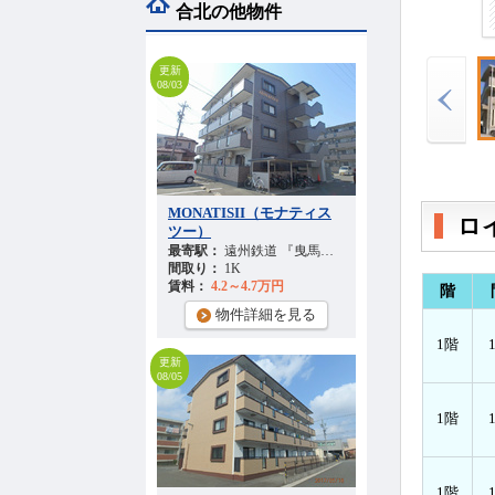
合北の他物件
更新
08/03
MONATISII（モナティス
ロ
ツー）
最寄駅：
遠州鉄道 『曳馬駅』 徒歩
26
分
間取り：
1K
賃料：
4.2～4.7万円
階
物件詳細を見る
1階
更新
08/05
1階
1階