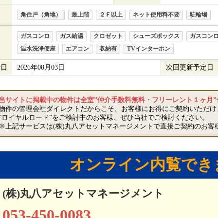
角住戸（角地）
最上階
２Ｆ以上
ネット使用料不要
駐輪場
ガスコンロ
ガス給湯
クロゼット
シューズボックス
ガスコン
温水洗浄便座
エアコン
収納有
TVインターホン
新日
2026年08月03日
次回更新予定日
当サイトに掲載中の物件は全室”仲介手数料無料・フリーレント１ヶ月
物件の管理会社ダイレクトだからこそ、お客様にお得にご契約いただけ
”ロイヤルロード”をご検討中のお客様、ぜひ当社でご検討ください。
※上記サービスは(株)丸八アセットマネージメントで直接ご契約のお客
オンライン内覧でき
(株)丸八アセットマネージメント
053-450-0083