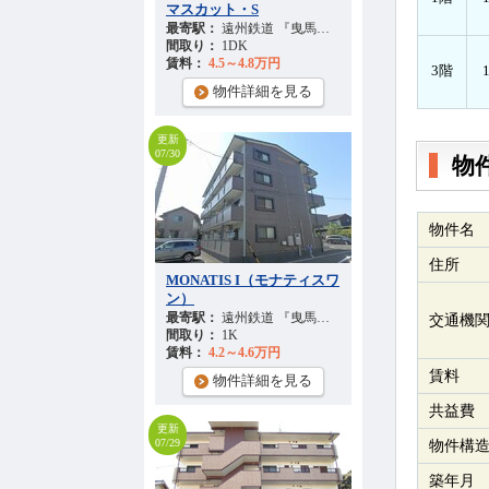
マスカット・S
最寄駅：
遠州鉄道 『曳馬駅』 徒歩
38
分
間取り：
1DK
賃料：
4.5～4.8万円
3階
物件詳細を見る
更新
07/30
物
物件名
住所
MONATIS I（モナティスワ
ン）
最寄駅：
遠州鉄道 『曳馬駅』 徒歩
26
分
交通機
間取り：
1K
賃料：
4.2～4.6万円
賃料
物件詳細を見る
共益費
更新
07/29
物件構
築年月