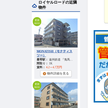
ロイヤルロードの近隣
物件
更新
08/03
MONATISII（モナティス
ツー）
最寄駅：
遠州鉄道 『曳馬駅』 徒歩
26
分
間取り：
1K
賃料：
4.2～4.7万円
物件詳細を見る
更新
08/05