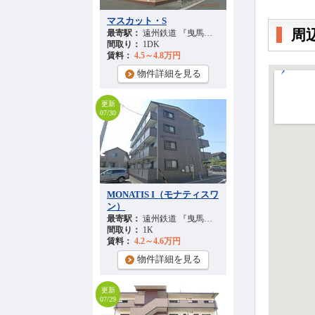
マスカット・S
周
最寄駅：
遠州鉄道 『曳馬駅』 徒歩
38
分
間取り：
1DK
賃料：
4.5～4.8万円
物件詳細を見る
更新
07/30
MONATIS I（モナティスワ
ン）
最寄駅：
遠州鉄道 『曳馬駅』 徒歩
26
分
間取り：
1K
賃料：
4.2～4.6万円
物件詳細を見る
更新
07/29