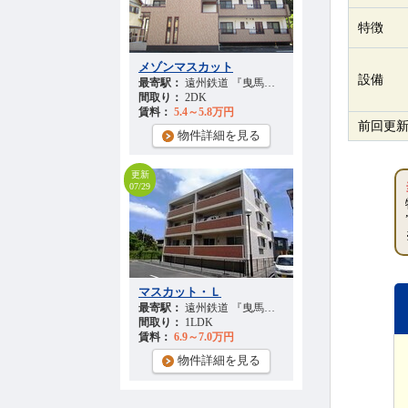
特徴
メゾンマスカット
設備
最寄駅：
遠州鉄道 『曳馬駅』 徒歩
38
分
間取り：
2DK
賃料：
5.4～5.8万円
前回更
物件詳細を見る
更新
07/29
マスカット・Ｌ
最寄駅：
遠州鉄道 『曳馬駅』 徒歩
38
分
間取り：
1LDK
賃料：
6.9～7.0万円
物件詳細を見る