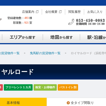
店舗案内
会社概要
閲覧履歴
お気に入り
登録建物数：
493
棟
部屋数：
921
室
»
»
の賃貸物件一覧
曳馬駅の賃貸物件一覧
ロイヤルロード（浜松市
イヤルロード
料
フリーレント１カ月
格安・お得物件
バストイレ別
基本情報
全タイプ間取り