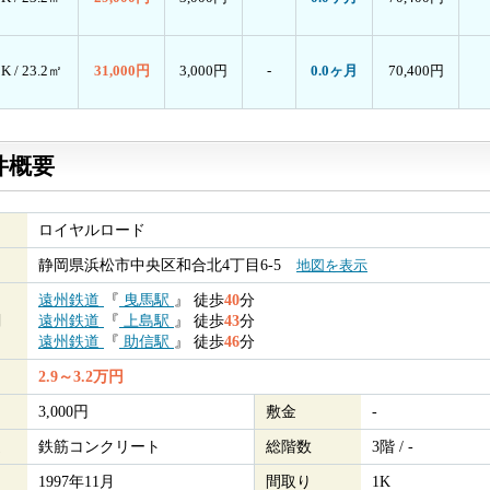
1K /
23.2㎡
31,000円
3,000円
-
0.0ヶ月
70,400円
件概要
ロイヤルロード
静岡県浜松市中央区和合北4丁目6-5
地図を表示
遠州鉄道
『
曳馬駅
』
徒歩
40
分
関
遠州鉄道
『
上島駅
』
徒歩
43
分
遠州鉄道
『
助信駅
』
徒歩
46
分
2.9～3.2万円
3,000円
敷金
-
造
鉄筋コンクリート
総階数
3階 / -
1997年11月
間取り
1K