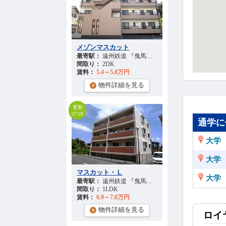
メゾンマスカット
最寄駅：
遠州鉄道 『曳馬駅』 徒歩
38
分
間取り：
2DK
賃料：
5.4～5.8万円
物件詳細を見る
更新
07/29
通学に
大学
大学
マスカット・Ｌ
大学
最寄駅：
遠州鉄道 『曳馬駅』 徒歩
38
分
間取り：
1LDK
賃料：
6.9～7.0万円
物件詳細を見る
ロイ