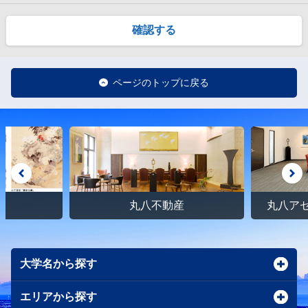
確認する
ページのトップに戻る
館
丸八不動産
丸八ア
大学名から探す
エリアから探す