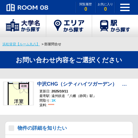
閲覧履歴
お気に入り
0
0
浜松賃貸【ルーム丸八】
部屋問合せ
お問い合わせ内容をご選択ください
中沢CHG（シティハイツガーデン） 315
更新日:
2025/10/11
最寄駅: 遠州鉄道 『八幡（静岡）駅』
間取り:
1K
賃料:
*****
物件の詳細を知りたい