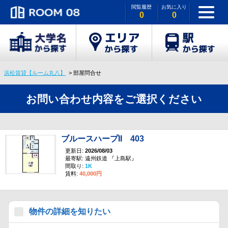
閲覧履歴
お気に入り
0
0
浜松賃貸【ルーム丸八】
部屋問合せ
お問い合わせ内容をご選択ください
ブルースハープII 403
更新日:
2026/08/03
最寄駅: 遠州鉄道 『上島駅』
間取り:
1K
賃料:
40,000円
物件の詳細を知りたい