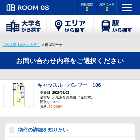
閲覧履歴
お気に入り
0
0
浜松賃貸【ルーム丸八】
部屋問合せ
お問い合わせ内容をご選択ください
キャッスル・バンブー 106
更新日:
2026/08/03
最寄駅: 天竜浜名湖鉄道 『金指駅』
間取り:
1DK
賃料:
30,000円
物件の詳細を知りたい