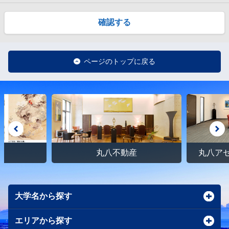
確認する
ページのトップに戻る
館
丸八不動産
丸八ア
大学名から探す
エリアから探す