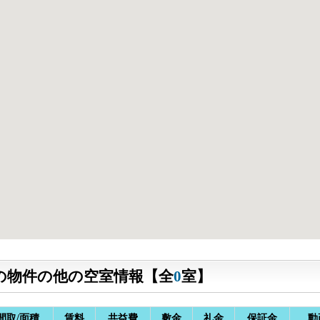
の物件の他の空室情報【全
0
室】
間取/面積
賃料
共益費
敷金
礼金
保証金
動