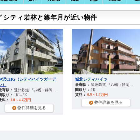
イシティ若林と築年月が近い物件
中沢CHG（シティハイツガーデ
城北シティハイツ
ン）
10
分
最寄駅：
遠州鉄道 『八幡（静岡）駅』 徒歩
間取り：
1K
最寄駅：
遠州鉄道 『八幡（静岡）駅』 徒歩
12
分
賃料：
0.9～1.5万円
間取り：
1K～3K
賃料：
1.0～4.4万円
物件詳細を見る
物件詳細を見る