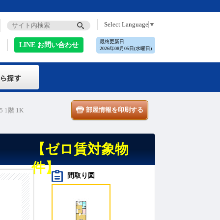
Select Language
▼
最終更新日
LINE お問い合わせ
2026年08月05日(水曜日)
部屋情報を印刷する
5 1階 1K
【ゼロ賃対象物
件】
間取り図