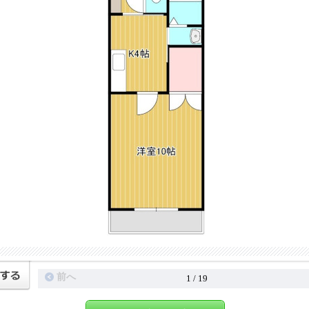
前へ
1 / 19