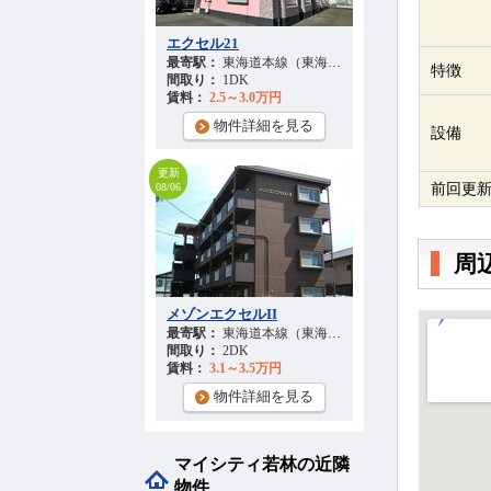
エクセル21
最寄駅：
東海道本線（東海） 『高塚駅』 徒歩
28
分
特徴
間取り：
1DK
賃料：
2.5～3.0万円
物件詳細を見る
設備
更新
前回更
08/06
周
メゾンエクセルII
最寄駅：
東海道本線（東海） 『高塚駅』 徒歩
31
分
間取り：
2DK
賃料：
3.1～3.5万円
物件詳細を見る
マイシティ若林の近隣
物件