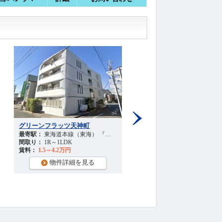
グリーンフラッツ天神町
中沢シティハイツ
Next
20
最寄駅：
分
東海道本線（東海） 『浜松駅』 徒歩
最寄駅：
27
分
遠州鉄道 『八幡（静岡）駅』 
間取り：
1R～1LDK
間取り：
1K
賃料：
1.5～4.2万円
賃料：
1.2～1.7万円
物件詳細を見る
物件詳細を見る