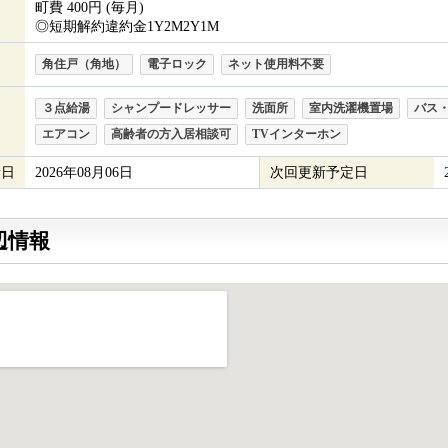
町費 400円 (毎月)
◎短期解約違約金1Y2M2Y1M
角住戸（角地）
電子ロック
ネット使用料不要
３点給湯
シャンプードレッサー
洗面所
室内洗濯機置場
バス
エアコン
高齢者の方入居相談可
TVインターホン
新日
2026年08月06日
次回更新予定日
辺情報