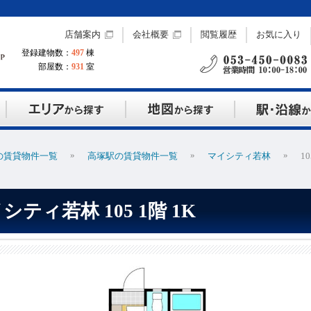
店舗案内
会社概要
閲覧履歴
お気に入り
登録建物数：
497
棟
部屋数：
931
室
»
»
»
の賃貸物件一覧
高塚駅の賃貸物件一覧
マイシティ若林
10
シティ若林 105 1階 1K