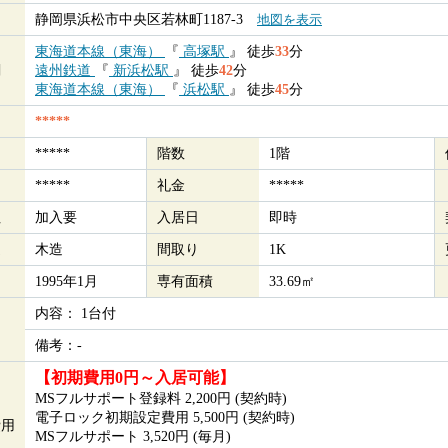
静岡県浜松市中央区若林町1187-3
地図を表示
東海道本線（東海）
『
高塚駅
』
徒歩
33
分
関
遠州鉄道
『
新浜松駅
』
徒歩
42
分
東海道本線（東海）
『
浜松駅
』
徒歩
45
分
*****
*****
階数
1階
*****
礼金
*****
社
加入要
入居日
即時
造
木造
間取り
1K
1995年1月
専有面積
33.69㎡
内容： 1台付
備考：-
【初期費用0円～入居可能】
MSフルサポート登録料 2,200円 (契約時)
電子ロック初期設定費用 5,500円 (契約時)
費用
MSフルサポート 3,520円 (毎月)