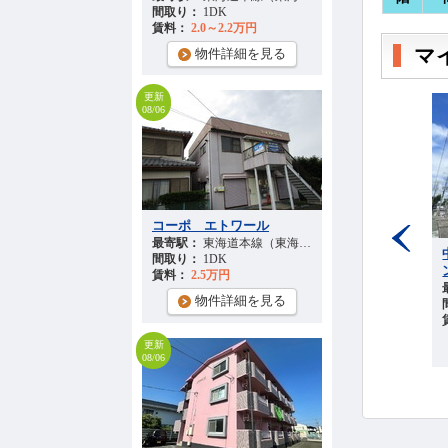
間取り：
1DK
賃料：
2.0～2.2万円
マ
物件詳細を見る
更新
08/06
コーポ エトワール
最寄駅：
東海道本線（東海） 『高塚駅』 徒歩
29
分
ティハイツ
睦町ハイツ
Prev
間取り：
1DK
遠州鉄道 『八幡（静岡）駅』 徒歩
15
最寄駅：
分
東海道本線（東海） 『袋井駅』 徒歩
賃料：
2.5万円
1K
間取り：
1K
物件詳細を見る
.2～1.7万円
賃料：
1.8～2.2万円
物件詳細を見る
物件詳細を見る
更新
08/06