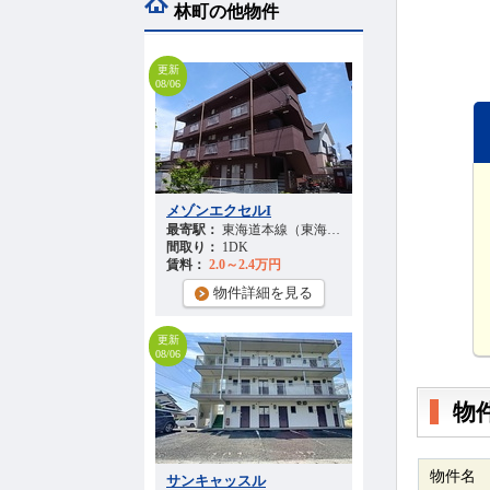
林町の他物件
更新
08/06
メゾンエクセルI
最寄駅：
東海道本線（東海） 『高塚駅』 徒歩
32
分
間取り：
1DK
賃料：
2.0～2.4万円
物件詳細を見る
更新
08/06
物
物件名
サンキャッスル