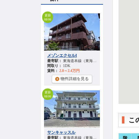
更新
08/06
メゾンエクセルI
最寄駅：
東海道本線（東海） 『高塚駅』 徒歩
32
分
間取り：
1DK
賃料：
2.0～2.4万円
物件詳細を見る
更新
08/06
こ
サンキャッスル
最寄駅：
東海道本線（東海） 『高塚駅』 徒歩
31
分
階