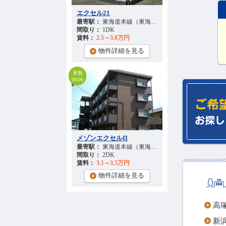
エクセル21
最寄駅：
東海道本線（東海） 『高塚駅』 徒歩
28
分
間取り：
1DK
賃料：
2.5～3.0万円
物件詳細を見る
更新
08/06
メゾンエクセルII
最寄駅：
東海道本線（東海） 『高塚駅』 徒歩
31
分
間取り：
2DK
賃料：
3.1～3.5万円
物件詳細を見る
高塚
新浜