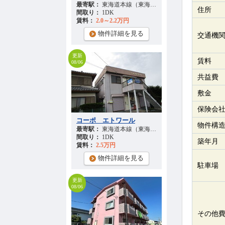
最寄駅：
東海道本線（東海） 『高塚駅』 徒歩
31
分
住所
間取り：
1DK
賃料：
2.0～2.2万円
物件詳細を見る
交通機
更新
賃料
08/06
共益費
敷金
保険会
コーポ エトワール
物件構
最寄駅：
東海道本線（東海） 『高塚駅』 徒歩
29
分
間取り：
1DK
築年月
賃料：
2.5万円
物件詳細を見る
駐車場
更新
08/06
その他