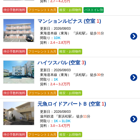
賃料：
2.7～4.2万円
仲介手数料無料
フリーレント１カ月
格安・お得物件
バストイレ別
マンションルビナス (空室
1
)
更新日：2026/08/03
東海道本線（東海） 『浜松駅』 徒歩
31
分
間取り：
1DK
賃料：
2.4～2.8万円
仲介手数料無料
フリーレント１カ月
格安・お得物件
ハイツスバル (空室
3
)
更新日：2026/08/03
東海道本線（東海） 『浜松駅』 徒歩
30
分
間取り：
1K
賃料：
2.4～3.2万円
仲介手数料無料
フリーレント１カ月
格安・お得物件
元魚ロイドアパートＢ (空室
1
)
更新日：2026/08/03
遠州鉄道 『新浜松駅』 徒歩
11
分
間取り：
1K～1LDK
賃料：
3.0～3.4万円
仲介手数料無料
フリーレント１カ月
格安・お得物件