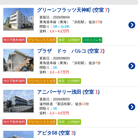
グリーンフラッツ天神町 (空室
7
)
更新日：2026/08/04
東海道本線（東海） 『浜松駅』 徒歩
27
分
間取り：
1R～1LDK
賃料：
1.5～4.2万円
仲介手数料無料
フリーレント１カ月
格安・お得物件
バストイレ別
プラザ ドゥ パルコ (空室
2
)
更新日：2026/08/03
東海道本線（東海） 『浜松駅』 徒歩
7
分
間取り：
1K
賃料：
2.2～2.7万円
仲介手数料無料
フリーレント１カ月
格安・お得物件
アニバーサリー浅田 (空室
1
)
更新日：2026/08/03
遠州鉄道 『新浜松駅』 徒歩
13
分
間取り：
1K
賃料：
2.2～3.0万円
仲介手数料無料
フリーレント１カ月
格安・お得物件
アビタ08 (空室
3
)