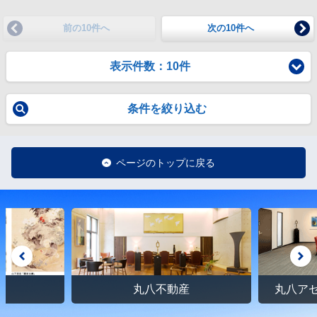
前の10件へ
次の10件へ
表示件数：10件
条件を絞り込む
ページのトップに戻る
館
丸八不動産
丸八ア