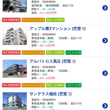
更新日：2026/08/04
遠州鉄道 『遠州病院駅』 徒歩
15
分
間取り：
1K～2LDK
賃料：
2.3～10.0万円
仲介手数料無料
フリーレント１カ月
格安・お得物件
アップル第3マンション (空室
6
)
更新日：2026/08/04
東海道本線（東海） 『浜松駅』 徒歩
27
分
間取り：
1R～1DK
賃料：
2.5～3.0万円
仲介手数料無料
フリーレント１カ月
格安・お得物件
バストイレ別
アルバトロス高丘 (空室
2
)
更新日：2026/08/06
東海道本線（東海） 『浜松駅』
間取り：
1DK
賃料：
2.5～3.0万円
仲介手数料無料
フリーレント１カ月
格安・お得物件
バストイレ別
サンテラス植松 (空室
2
)
更新日：2026/08/03
東海道本線（東海） 『浜松駅』 徒歩
28
分
間取り：
1K～1SK