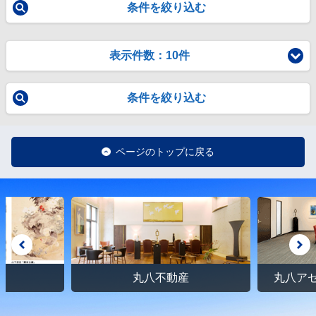
条件を絞り込む
表示件数：10件
条件を絞り込む
ページのトップに戻る
館
丸八不動産
丸八ア