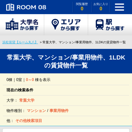
閲覧履歴
お気に入り
0
0
浜松賃貸【ルーム丸八】
常葉大学、マンション/事業用物件、1LDKの賃貸物件一覧
常葉大学、マンション/事業用物件、1LDK
の賃貸物件一覧
0棟｜0室｜
0～0
棟を表示
現在の検索条件
大学：
常葉大学
物件種別：
マンション
/
事業用物件
他：
その他検索項目