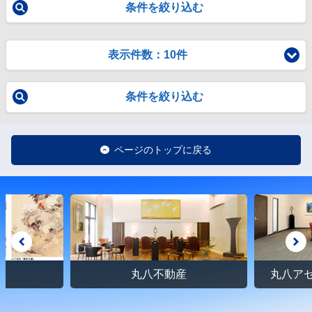
条件を絞り込む
表示件数：10件
条件を絞り込む
ページのトップに戻る
館
丸八不動産
丸八ア