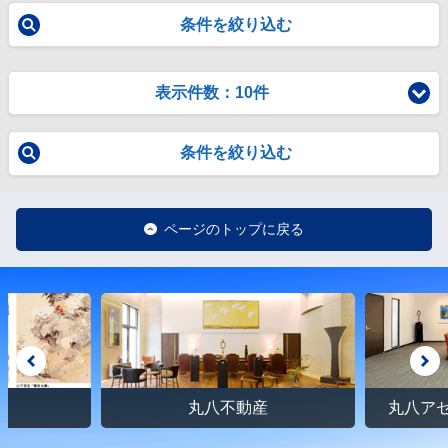
条件を絞り込む
表示件数：10件
条件を絞り込む
ページのトップに戻る
館
丸八不動産
丸八ア