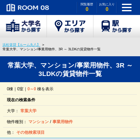
閲覧履歴
お気に入り
0
0
浜松賃貸【ルーム丸八】
常葉大学、マンション/事業用物件、3R ～ 3LDKの賃貸物件一覧
常葉大学、マンション/事業用物件、3R ～
3LDKの賃貸物件一覧
0棟｜0室｜
0～0
棟を表示
現在の検索条件
大学：
常葉大学
物件種別：
マンション
/
事業用物件
他：
その他検索項目