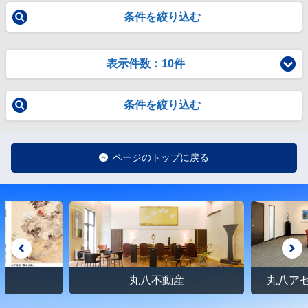
条件を絞り込む
表示件数：10件
条件を絞り込む
ページのトップに戻る
館
丸八不動産
丸八ア