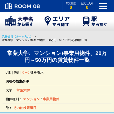
閲覧履歴
お気に入り
0
0
浜松賃貸【ルーム丸八】
常葉大学、マンション/事業用物件、20万円～50万円の賃貸物件一覧
常葉大学、マンション/事業用物件、20万
円～50万円の賃貸物件一覧
0棟｜0室｜
0～0
棟を表示
現在の検索条件
大学：
常葉大学
物件種別：
マンション
/
事業用物件
他：
その他検索項目