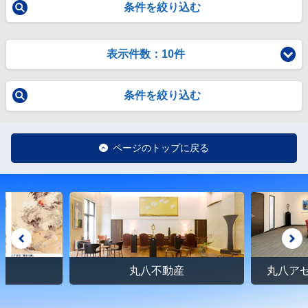
条件を絞り込む
表示件数：10件
条件を絞り込む
ページのトップに戻る
館
丸八不動産
丸八ア