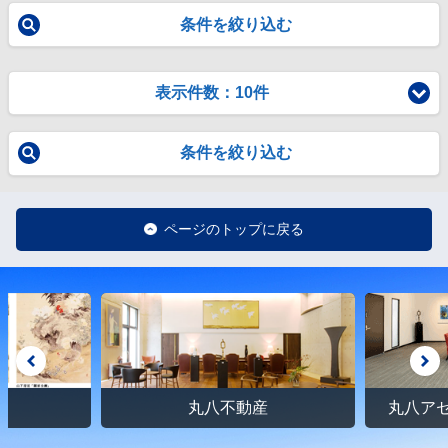
条件を絞り込む
表示件数：10件
条件を絞り込む
ページのトップに戻る
館
丸八不動産
丸八ア