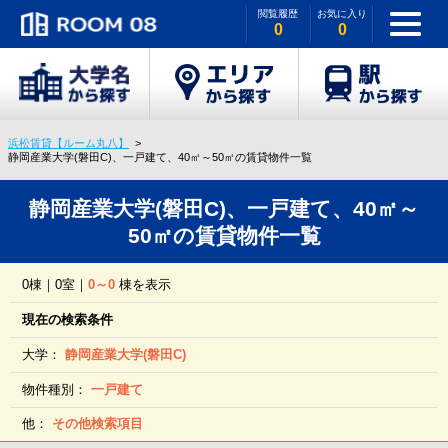
閲覧履歴
お気に入り
0
0
浜松賃貸【ルーム丸八】
静岡産業大学(磐田C)、一戸建て、40㎡～50㎡の賃貸物件一覧
静岡産業大学(磐田C)、一戸建て、40㎡～
50㎡の賃貸物件一覧
0棟｜0室｜
0～0
棟を表示
現在の検索条件
大学：
静岡産業大学(磐田C)
物件種別：
一戸建て
他：
その他検索項目