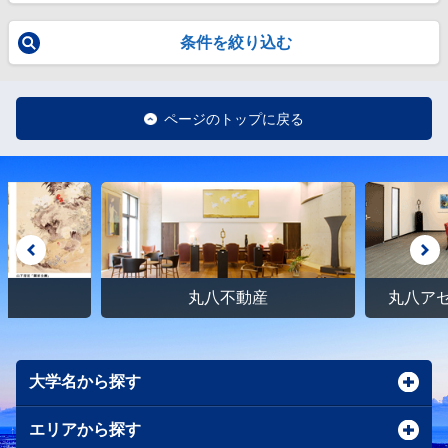
条件を絞り込む
ページのトップに戻る
館
丸八不動産
丸八ア
大学名から探す
エリアから探す