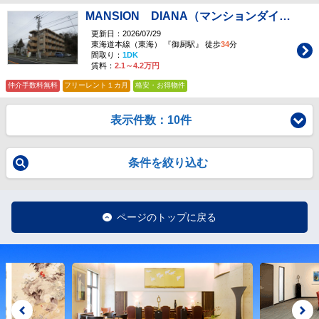
MANSION DIANA（マンションダイアナ） (空室
更新日：2026/07/29
東海道本線（東海） 『御厨駅』 徒歩
34
分
間取り：
1DK
賃料：
2.1～4.2万円
仲介手数料無料
フリーレント１カ月
格安・お得物件
表示件数：10件
条件を絞り込む
ページのトップに戻る