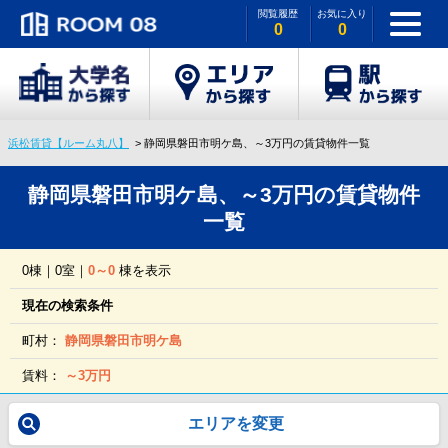
閲覧履歴
お気に入り
0
0
浜松賃貸【ルーム丸八】
静岡県磐田市明ケ島、～3万円の賃貸物件一覧
静岡県磐田市明ケ島、～3万円の賃貸物件
一覧
0棟｜0室｜
0～0
棟を表示
現在の検索条件
町村：
静岡県磐田市明ケ島
賃料：
～3万円
エリアを変更