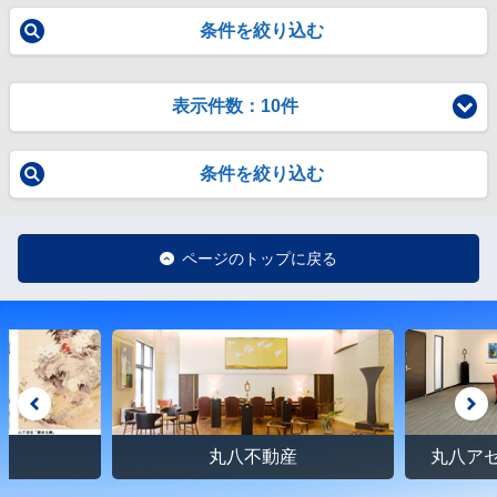
条件を絞り込む
表示件数：10件
条件を絞り込む
ページのトップに戻る
館
丸八不動産
丸八ア