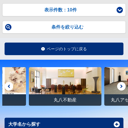
表示件数：10件
条件を絞り込む
ページのトップに戻る
館
丸八不動産
丸八ア
大学名から探す