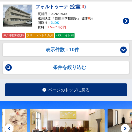
フォルトゥーナ (空室
3
)
更新日：2026/07/30
遠州鉄道 『自動車学校前駅』 徒歩
8
分
間取り：
2LDK
賃料：
7.5～7.9万円
仲介手数料無料
フリーレント１カ月
バストイレ別
表示件数：10件
条件を絞り込む
ページのトップに戻る