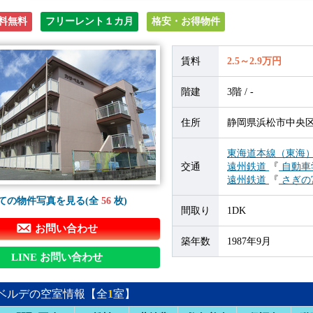
料無料
フリーレント１カ月
格安・お得物件
賃料
2.5～2.9万円
階建
3階 / -
住所
静岡県浜松市中央区
東海道本線（東海
交通
遠州鉄道
『
自動車
遠州鉄道
『
さぎの
ての物件写真を見る(全
56
枚)
間取り
1DK
お問い合わせ
築年数
1987年9月
LINE お問い合わせ
ベルデの空室情報【全
1
室】