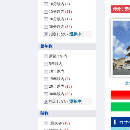
10分以内 (
5
)
仲介手数
15分以内 (
11
)
20分以内 (
12
)
30分以内 (
24
)
指定しない (
選択中
)
築年数
新築/1年内
5年以内
10年以内
15年以内 (
2
)
全
20年以内 (
10
)
30年以内 (
29
)
指定しない (
選択中
)
階数
カサ
1階のみ (
18
)