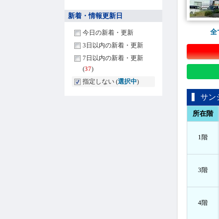
新着・情報更新日
全
今日の新着・更新
3日以内の新着・更新
7日以内の新着・更新
(
37
)
指定しない (
選択中
)
サン
所在階
1階
3階
4階