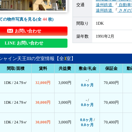
交通
遠州鉄道
『
自動車
遠州鉄道
『
さぎの
ての物件写真を見る(全
44
枚)
間取り
1DK
お問い合わせ
築年数
1991年2月
LINE お問い合わせ
シャイン天王IIIの空室情報【全
3
室】
間取/面積
賃料
共益費
敷金/礼金
保証金
動
- /
1DK /
24.79㎡
32,000円
3,000円
70,400円
0.0ヶ月
- /
1DK /
24.79㎡
30,000円
3,000円
70,400円
0.0ヶ月
0.0ヶ月
/
1DK /
24.79㎡
30,000円
3,000円
70,400円
0.0ヶ月