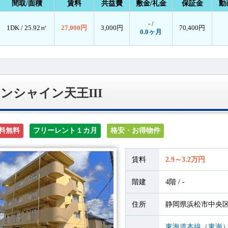
間取/面積
賃料
共益費
敷金/礼金
保証金
動
- /
1DK /
25.92㎡
27,000円
3,000円
70,400円
0.0ヶ月
ンシャイン天王III
料無料
フリーレント１カ月
格安・お得物件
賃料
2.9～3.2万円
階建
4階 / -
住所
静岡県浜松市中央区天
東海道本線（東海