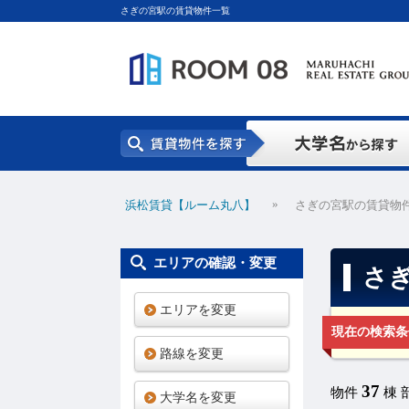
さぎの宮駅の賃貸物件一覧
»
浜松賃貸【ルーム丸八】
さぎの宮駅の賃貸物
エリアの確認・変更
さ
エリアを変更
現在の検索条
路線を変更
37
物件
棟 
大学名を変更