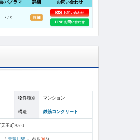
画/パノラマ
詳細
お問い合わせ
お問い合わせ
☓ / ☓
LINE お問い合わせ
物件種別
マンション
構造
鉄筋コンクリート
王町707-1
）
『
天竜川駅
』
徒歩
30
分