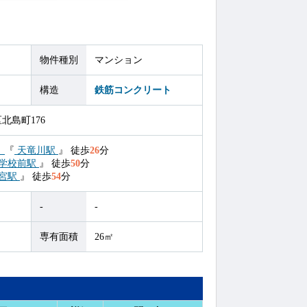
物件種別
マンション
構造
鉄筋コンクリート
北島町176
）
『
天竜川駅
』
徒歩
26
分
学校前駅
』
徒歩
50
分
宮駅
』
徒歩
54
分
-
-
専有面積
26㎡