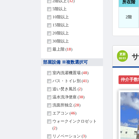
2階以上 (
32
)
所在階
5階以上
10階以上
2階
15階以上
20階以上
30階以上
最上階 (
18
)
更新
サ
08/03
部屋設備 ※複数選択可
室内洗濯機置場 (
48
)
仲介手数
バス・トイレ別 (
41
)
追い焚き風呂 (
2
)
温水洗浄便座 (
30
)
洗面所独立 (
28
)
エアコン (
46
)
ウォークインクロゼット
(
2
)
リノベーション (
3
)