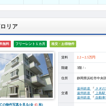
グロリア
料無料
フリーレント１カ月
格安・お得物件
賃料
2.2～2.5万円
階建
3階 / -
住所
静岡県浜松市中央区初
遠州鉄道
『
さぎの
交通
遠州鉄道
『
上島
遠州鉄道
『
自動車
ての物件写真を見る(全
45
枚)