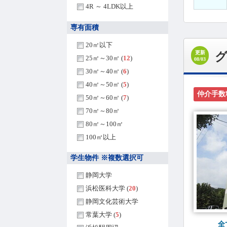
4R ～ 4LDK以上
専有面積
20㎡以下
更新
25㎡～30㎡ (
12
)
08/03
30㎡～40㎡ (
6
)
40㎡～50㎡ (
5
)
仲介手数
50㎡～60㎡ (
7
)
70㎡～80㎡
80㎡～100㎡
100㎡以上
学生物件 ※複数選択可
静岡大学
浜松医科大学 (
20
)
静岡文化芸術大学
常葉大学 (
5
)
全