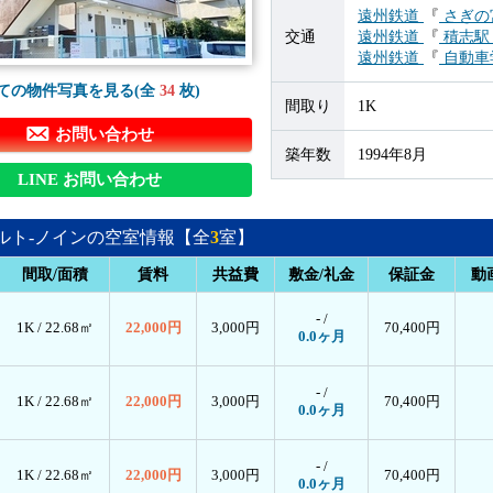
遠州鉄道
『
さぎの
交通
遠州鉄道
『
積志
遠州鉄道
『
自動車
ての物件写真を見る(全
34
枚)
間取り
1K
お問い合わせ
築年数
1994年8月
LINE お問い合わせ
ルト-ノインの空室情報【全
3
室】
間取/面積
賃料
共益費
敷金/礼金
保証金
動
- /
1K /
22.68㎡
22,000円
3,000円
70,400円
0.0ヶ月
- /
1K /
22.68㎡
22,000円
3,000円
70,400円
0.0ヶ月
- /
1K /
22.68㎡
22,000円
3,000円
70,400円
0.0ヶ月