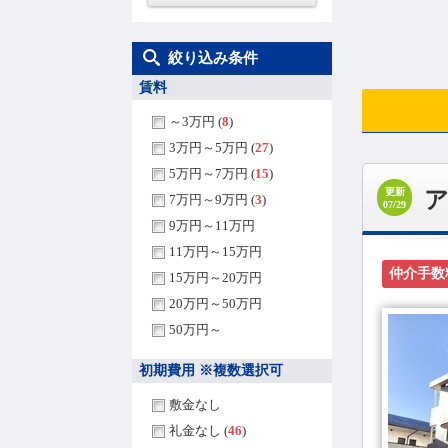
絞り込み条件
賃料
～3万円 (
8
)
3万円～5万円 (
27
)
5万円～7万円 (
15
)
更新
ア
7万円～9万円 (
3
)
07/29
9万円～11万円
11万円～15万円
仲介手数
15万円～20万円
20万円～50万円
50万円～
初期費用 ※複数選択可
敷金なし
礼金なし (
46
)