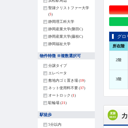
浜松駅周辺
聖隷クリストファー大学
(
5
)
静岡理工科大学
静岡産業大学(磐田C)
グロ
静岡産業大学(藤枝C)
静岡福祉大学
所在階
物件特徴 ※複数選択可
2階
分譲タイプ
エレベータ
3階
敷地内ゴミ置き場 (
19
)
ネット使用料不要 (
37
)
オートロック (
1
)
駐輪場 (
21
)
更新
駅徒歩
08/03
5分以内