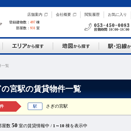
店舗案内
会社概要
閲覧履歴
お気に入り
登録建物数：
497
棟
部屋数：
931
室
件一覧
ぎの宮駅の賃貸物件一覧
さぎの宮駅
駅
件
50
部屋数
室の賃貸情報中 /
1～10
棟を表示中