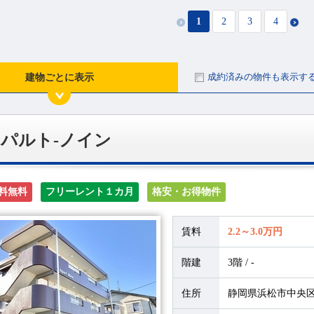
1
2
3
4
成約済みの物件も表示す
建物ごとに表示
パルト-ノイン
料無料
フリーレント１カ月
格安・お得物件
賃料
2.2～3.0万円
階建
3階 / -
住所
静岡県浜松市中央区半