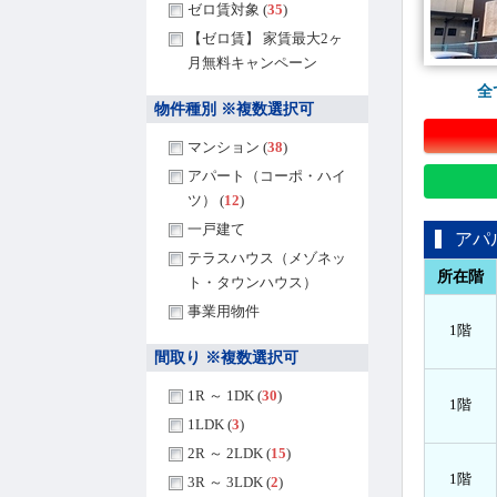
ゼロ賃対象 (
35
)
【ゼロ賃】 家賃最大2ヶ
月無料キャンペーン
全
物件種別 ※複数選択可
マンション (
38
)
アパート（コーポ・ハイ
ツ） (
12
)
一戸建て
アパ
テラスハウス（メゾネッ
所在階
ト・タウンハウス）
事業用物件
1階
間取り ※複数選択可
1R ～ 1DK (
30
)
1階
1LDK (
3
)
2R ～ 2LDK (
15
)
1階
3R ～ 3LDK (
2
)