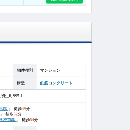
物件種別
マンション
構造
鉄筋コンクリート
生町995-1
宮駅
』
徒歩
49
分
駅
』
徒歩
52
分
学校前駅
』
徒歩
54
分