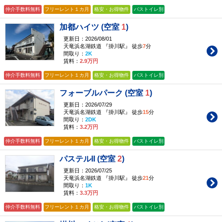
仲介手数料無料
フリーレント１カ月
格安・お得物件
バストイレ別
加都ハイツ (空室
1
)
更新日：2026/08/01
天竜浜名湖鉄道 『掛川駅』 徒歩
7
分
間取り：
2K
賃料：
2.9万円
仲介手数料無料
フリーレント１カ月
格安・お得物件
バストイレ別
フォーブルパーク (空室
1
)
更新日：2026/07/29
天竜浜名湖鉄道 『掛川駅』 徒歩
15
分
間取り：
2DK
賃料：
3.2万円
仲介手数料無料
フリーレント１カ月
格安・お得物件
バストイレ別
パステルII (空室
2
)
更新日：2026/07/25
天竜浜名湖鉄道 『掛川駅』 徒歩
21
分
間取り：
1K
賃料：
3.3万円
仲介手数料無料
フリーレント１カ月
格安・お得物件
バストイレ別