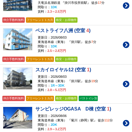
天竜浜名湖鉄道 『掛川市役所前駅』 徒歩
17
分
間取り：
1DK
賃料：
2.3～2.5万円
仲介手数料無料
フリーレント１カ月
格安・お得物件
ベストライフ八洲 (空室
4
)
更新日：2026/08/03
東海道本線（東海） 『掛川駅』 徒歩
7
分
間取り：
1DK
賃料：
2.5～2.8万円
仲介手数料無料
フリーレント１カ月
格安・お得物件
スカイロイヤル12 (空室
1
)
更新日：2026/08/03
東海道本線（東海） 『掛川駅』 徒歩
19
分
間取り：
1R～3DK
賃料：
2.8～5.3万円
仲介手数料無料
フリーレント１カ月
格安・お得物件
バストイレ別
サンビレッジOGASA D棟 (空室
1
)
更新日：2026/08/06
東海道本線（東海） 『菊川（静岡）駅』 徒歩
112
分
間取り：
2DK
賃料：
2.9～3.2万円