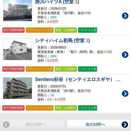
掛川ハイツA (空室
1
)
更新日：2026/07/25
天竜浜名湖鉄道 『掛川駅』 徒歩
20
分
間取り：
2DK
賃料：
3.4万円
仲介手数料無料
フリーレント１カ月
格安・お得物件
バストイレ別
シティハイム初馬 (空室
1
)
更新日：2026/08/03
東海道本線（東海） 『菊川（静岡）駅』 徒歩
113
分
間取り：
3DK
賃料：
3.5万円
仲介手数料無料
フリーレント１カ月
格安・お得物件
バストイレ別
Sentiero杉谷（センティエロスギヤ） (空室
2
更新日：2026/07/31
天竜浜名湖鉄道 『掛川駅』 徒歩
29
分
間取り：
1K
賃料：
2.9～3.7万円
仲介手数料無料
フリーレント１カ月
格安・お得物件
バストイレ別
前の10件へ
次の10件へ