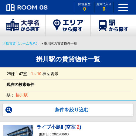
閲覧履歴
お気に入り
0
0
浜松賃貸【ルーム丸八】
掛川駅の賃貸物件一覧
掛川駅の賃貸物件一覧
28棟｜47室｜
1～10
棟を表示
現在の検索条件
駅：
掛川駅
条件を絞り込む
ライブ小島II (空室
2
)
更新日：2026/08/03