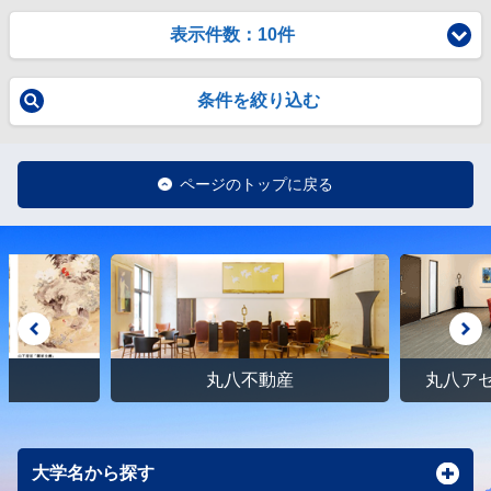
表示件数：10件
条件を絞り込む
ページのトップに戻る
館
丸八不動産
丸八ア
大学名から探す