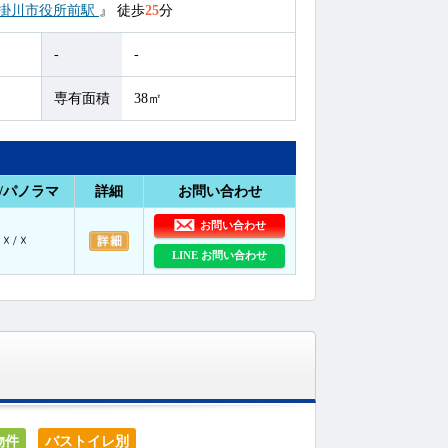
掛川市役所前駅
』
徒歩
25
分
-
-
専有面積
38㎡
/パノラマ
詳細
お問い合わせ
お問い合わせ
☓ / ☓
LINE お問い合わせ
物件
バストイレ別