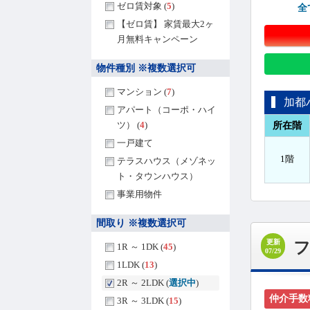
ゼロ賃対象 (
5
)
全
【ゼロ賃】 家賃最大2ヶ
月無料キャンペーン
物件種別 ※複数選択可
マンション (
7
)
加都
アパート（コーポ・ハイ
ツ） (
4
)
所在階
一戸建て
1階
テラスハウス（メゾネッ
ト・タウンハウス）
事業用物件
間取り ※複数選択可
更新
1R ～ 1DK (
45
)
07/29
1LDK (
13
)
2R ～ 2LDK (
選択中
)
仲介手数
3R ～ 3LDK (
15
)