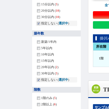
15分以内 (
5
)
全
20分以内 (
10
)
30分以内 (
10
)
指定しない (
選択中
)
築年数
掛川
新築/1年内
所在階
5年以内
10年以内
1階
15年以内
20年以内 (
2
)
30年以内 (
5
)
指定しない (
選択中
)
更新
T
階数
07/31
1階のみ (
5
)
2階以上 (
6
)
サンプル