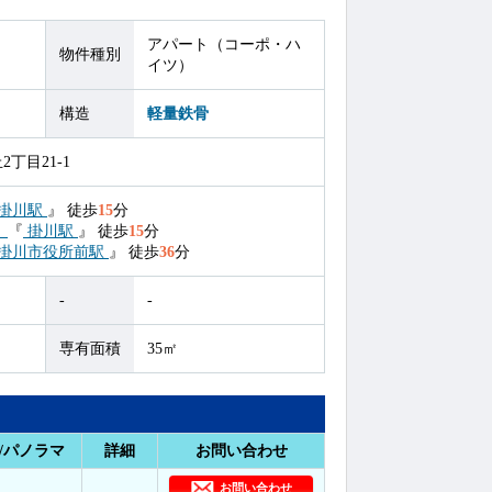
アパート（コーポ・ハ
物件種別
イツ）
構造
軽量鉄骨
丁目21-1
掛川駅
』
徒歩
15
分
）
『
掛川駅
』
徒歩
15
分
掛川市役所前駅
』
徒歩
36
分
-
-
専有面積
35㎡
/パノラマ
詳細
お問い合わせ
お問い合わせ