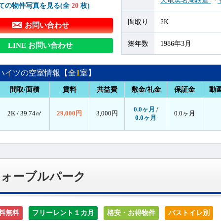
天竜浜名湖鉄道
『
ての物件写真を見る(全
20
枚)
間取り
2K
お問い合わせ
築年数
1986年3月
LINE お問い合わせ
ハイツの空室情報【全
1
室】
間取/面積
賃料
共益費
敷金/礼金
保証金
動
0.0ヶ月
/
2K /
39.74㎡
29,000円
3,000円
0.0ヶ月
0.0ヶ月
フォーブルパーク
料無料
フリーレント１カ月
格安・お得物件
バストイレ別