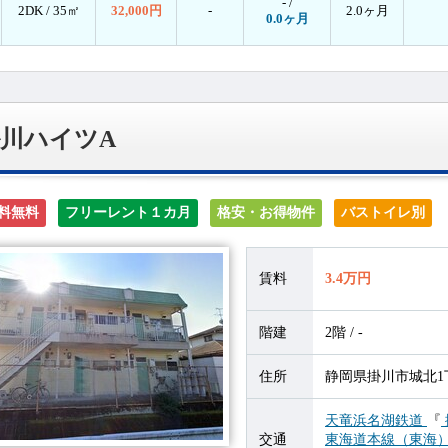
- /
2DK /
35㎡
32,000円
-
2.0ヶ月
0.0ヶ月
川ハイツA
料無料
フリーレント１カ月
格安・お得物件
バストイレ別
賃料
3.4万円
階建
2階 / -
住所
静岡県掛川市城北1丁
天竜浜名湖鉄道
『
交通
東海道本線（東海