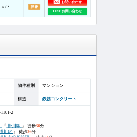
お問い合わせ
○ / ☓
LINE お問い合わせ
物件種別
マンション
構造
鉄筋コンクリート
01-2
）
『
掛川駅
』
徒歩
36
分
掛川駅
』
徒歩
36
分