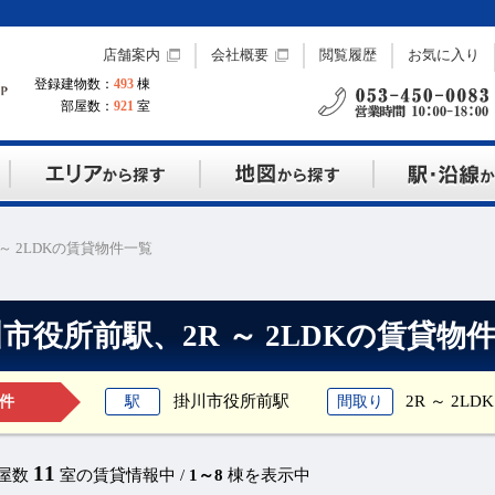
店舗案内
会社概要
閲覧履歴
お気に入り
登録建物数：
493
棟
部屋数：
921
室
～ 2LDKの賃貸物件一覧
市役所前駅、2R ～ 2LDKの賃貸物
掛川市役所前駅
2R ～ 2LDK
駅
間取り
件
11
部屋数
室の賃貸情報中 /
1～8
棟を表示中