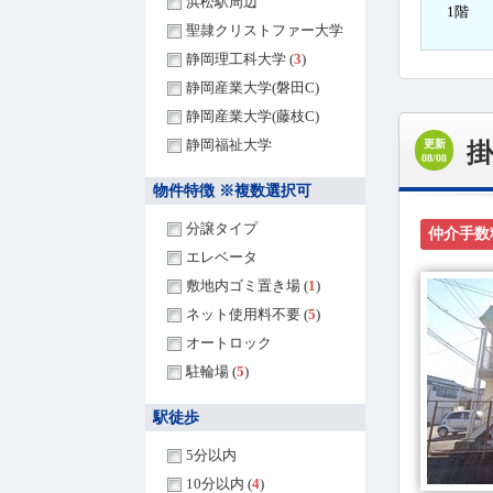
浜松駅周辺
1階
聖隷クリストファー大学
静岡理工科大学 (
3
)
静岡産業大学(磐田C)
静岡産業大学(藤枝C)
静岡福祉大学
更新
掛
08/08
物件特徴 ※複数選択可
分譲タイプ
仲介手数
エレベータ
敷地内ゴミ置き場 (
1
)
ネット使用料不要 (
5
)
オートロック
駐輪場 (
5
)
駅徒歩
5分以内
10分以内 (
4
)