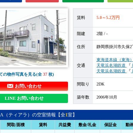
賃料
5.0～5.2万円
階建
2階 / -
住所
静岡県掛川市久保2丁
東海道本線（東海
交通
天竜浜名湖鉄道
『
天竜浜名湖鉄道
『
ての物件写真を見る(全
37
枚)
間取り
2DK
お問い合わせ
築年数
2006年10月
LINE お問い合わせ
ARA（ティアラ）の空室情報【全
1
室】
間取/面積
賃料
共益費
敷金/礼金
保証金
動画