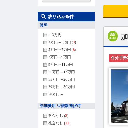
絞り込み条件
賃料
～3万円
更新
08/01
3万円～5万円 (
3
)
5万円～7万円 (
8
)
7万円～9万円
仲介手数
9万円～11万円
11万円～15万円
15万円～20万円
20万円～50万円
50万円～
初期費用 ※複数選択可
敷金なし (
2
)
礼金なし (
11
)