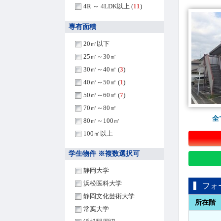
4R ～ 4LDK以上 (
11
)
専有面積
20㎡以下
25㎡～30㎡
30㎡～40㎡ (
3
)
40㎡～50㎡ (
1
)
50㎡～60㎡ (
7
)
70㎡～80㎡
全
80㎡～100㎡
100㎡以上
学生物件 ※複数選択可
静岡大学
浜松医科大学
フォ
静岡文化芸術大学
所在階
常葉大学