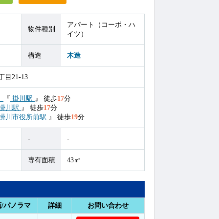
アパート（コーポ・ハ
物件種別
イツ）
構造
木造
目21-13
）
『
掛川駅
』
徒歩
17
分
掛川駅
』
徒歩
17
分
掛川市役所前駅
』
徒歩
19
分
-
-
専有面積
43㎡
/パノラマ
詳細
お問い合わせ