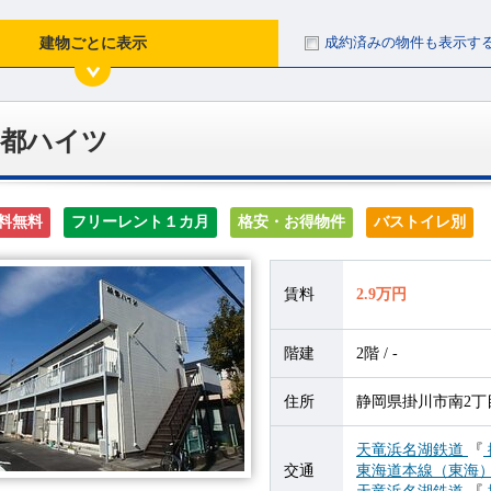
成約済みの物件も表示す
建物ごとに表示
加都ハイツ
料無料
フリーレント１カ月
格安・お得物件
バストイレ別
賃料
2.9万円
階建
2階 / -
住所
静岡県掛川市南2丁目
天竜浜名湖鉄道
『
交通
東海道本線（東海