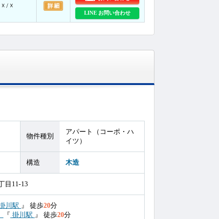
☓ / ☓
LINE お問い合わせ
アパート（コーポ・ハ
物件種別
イツ）
構造
木造
目11-13
掛川駅
』
徒歩
20
分
）
『
掛川駅
』
徒歩
20
分