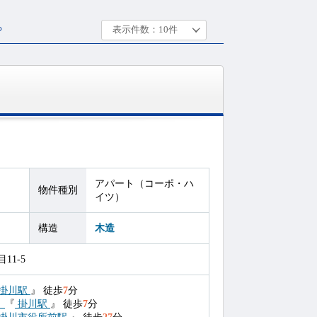
る
アパート（コーポ・ハ
物件種別
イツ）
構造
木造
11-5
掛川駅
』
徒歩
7
分
）
『
掛川駅
』
徒歩
7
分