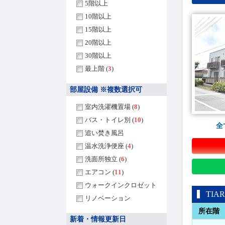
5階以上
10階以上
15階以上
20階以上
30階以上
最上階 (
3
)
部屋設備 ※複数選択可
室内洗濯機置場 (
8
)
バス・トイレ別 (
10
)
全
追い焚き風呂
温水洗浄便座 (
4
)
洗面所独立 (
6
)
エアコン (
11
)
ウォークインクロゼット
TI
リノベーション
所在階
新着・情報更新日