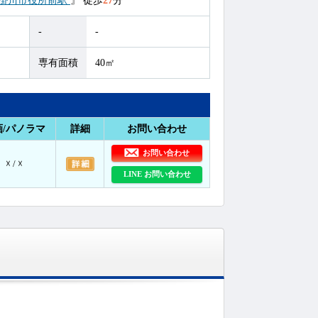
掛川市役所前駅
』
徒歩
27
分
-
-
専有面積
40㎡
画/パノラマ
詳細
お問い合わせ
お問い合わせ
☓ / ☓
LINE お問い合わせ