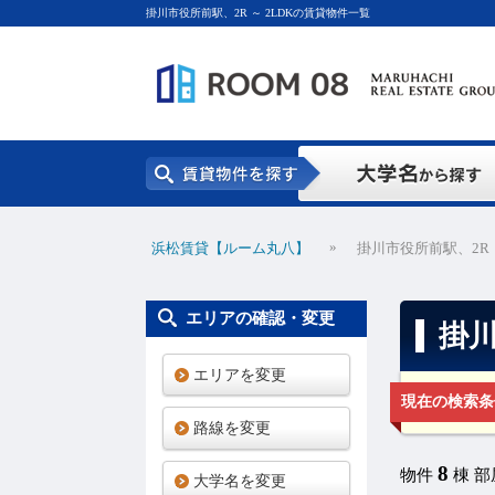
掛川市役所前駅、2R ～ 2LDKの賃貸物件一覧
»
浜松賃貸【ルーム丸八】
掛川市役所前駅、2R 
エリアの確認・変更
掛川
エリアを変更
現在の検索条
路線を変更
8
物件
棟 
大学名を変更