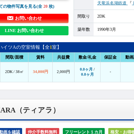
天竜浜名湖鉄道
『
ての物件写真を見る(全
20
枚)
間取り
2DK
お問い合わせ
築年数
1990年3月
LINE お問い合わせ
ハイツAの空室情報【全
1
室】
間取/面積
賃料
共益費
敷金/礼金
保証金
動画
0.0ヶ月
/
2DK /
38㎡
34,000円
2,000円
-
0.0ヶ月
IARA（ティアラ）
動画を確認
仲介手数料無料
フリーレント１カ月
格安・お得