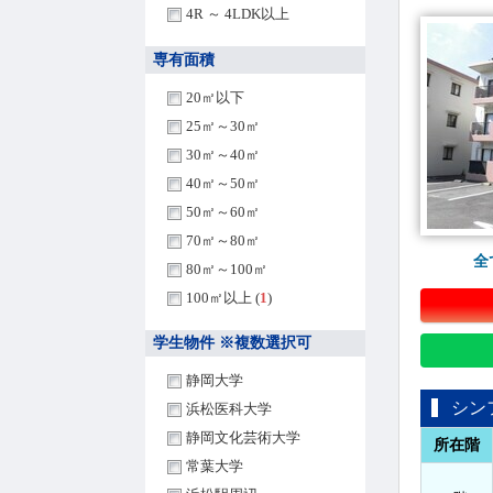
4R ～ 4LDK以上
専有面積
20㎡以下
25㎡～30㎡
30㎡～40㎡
40㎡～50㎡
50㎡～60㎡
70㎡～80㎡
全
80㎡～100㎡
100㎡以上 (
1
)
学生物件 ※複数選択可
静岡大学
シン
浜松医科大学
静岡文化芸術大学
所在階
常葉大学