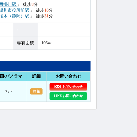
西掛川駅
』
徒歩
8
分
掛川市役所前駅
』
徒歩
18
分
桜木（静岡）駅
』
徒歩
31
分
-
-
専有面積
106㎡
画/パノラマ
詳細
お問い合わせ
お問い合わせ
☓ / ☓
LINE お問い合わせ