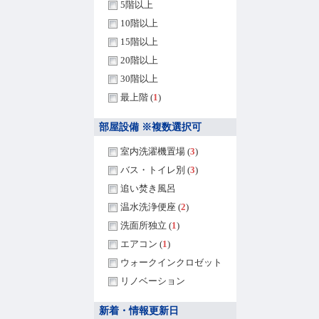
5階以上
10階以上
15階以上
20階以上
30階以上
最上階 (
1
)
部屋設備 ※複数選択可
室内洗濯機置場 (
3
)
バス・トイレ別 (
3
)
追い焚き風呂
温水洗浄便座 (
2
)
洗面所独立 (
1
)
エアコン (
1
)
ウォークインクロゼット
リノベーション
新着・情報更新日