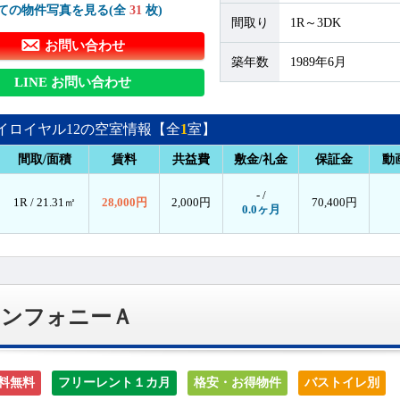
ての物件写真を見る(全
31
枚)
間取り
1R～3DK
お問い合わせ
築年数
1989年6月
LINE お問い合わせ
イロイヤル12の空室情報【全
1
室】
間取/面積
賃料
共益費
敷金/礼金
保証金
動
- /
1R /
21.31㎡
28,000円
2,000円
70,400円
0.0ヶ月
シンフォニーＡ
料無料
フリーレント１カ月
格安・お得物件
バストイレ別