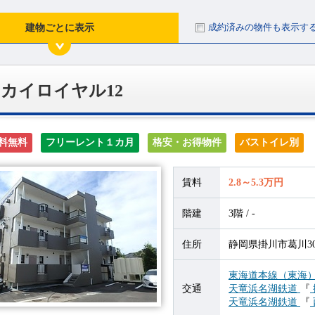
成約済みの物件も表示す
建物ごとに表示
カイロイヤル12
料無料
フリーレント１カ月
格安・お得物件
バストイレ別
賃料
2.8～5.3万円
階建
3階 / -
住所
静岡県掛川市葛川305
東海道本線（東海
交通
天竜浜名湖鉄道
『
天竜浜名湖鉄道
『