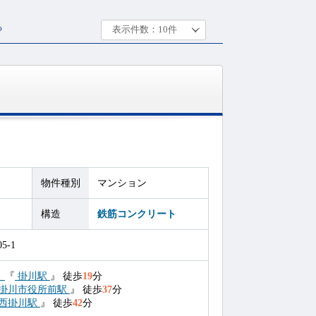
る
物件種別
マンション
構造
鉄筋コンクリート
-1
）
『
掛川駅
』
徒歩
19
分
掛川市役所前駅
』
徒歩
37
分
西掛川駅
』
徒歩
42
分