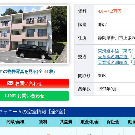
賃料
4.0～4.2万円
階建
3階 / -
住所
静岡県掛川市上張24
東海道本線（東海
交通
天竜浜名湖鉄道
『
天竜浜名湖鉄道
『
ての物件写真を見る(全
33
枚)
間取り
3DK
お問い合わせ
築年数
1997年9月
LINE お問い合わせ
フォニーＡの空室情報【全
2
室】
間取/面積
賃料
共益費
敷金/礼金
保証金
動
- /