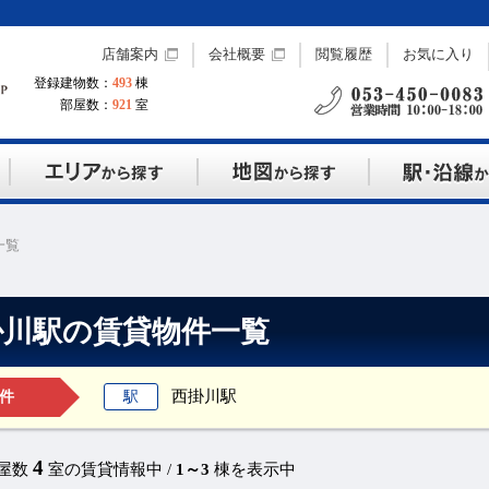
店舗案内
会社概要
閲覧履歴
お気に入り
登録建物数：
493
棟
部屋数：
921
室
一覧
掛川駅の賃貸物件一覧
西掛川駅
駅
件
4
部屋数
室の賃貸情報中 /
1～3
棟を表示中