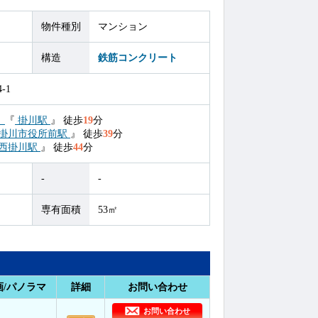
物件種別
マンション
構造
鉄筋コンクリート
-1
）
『
掛川駅
』
徒歩
19
分
掛川市役所前駅
』
徒歩
39
分
西掛川駅
』
徒歩
44
分
-
-
専有面積
53㎡
画/パノラマ
詳細
お問い合わせ
お問い合わせ