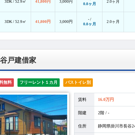
3DK /
52.9㎡
41,800円
3,000円
2.0ヶ月
0.0ヶ月
- /
3DK /
52.9㎡
41,800円
3,000円
2.0ヶ月
0.0ヶ月
谷戸建借家
料無料
フリーレント１カ月
バストイレ別
賃料
16.0万円
階建
2階 / -
住所
静岡県掛川市長谷245