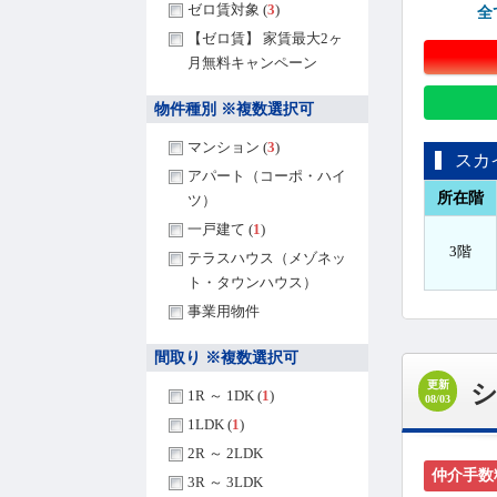
ゼロ賃対象 (
3
)
全
【ゼロ賃】 家賃最大2ヶ
月無料キャンペーン
物件種別 ※複数選択可
マンション (
3
)
スカ
アパート（コーポ・ハイ
所在階
ツ）
一戸建て (
1
)
3階
テラスハウス（メゾネッ
ト・タウンハウス）
事業用物件
間取り ※複数選択可
更新
1R ～ 1DK (
1
)
08/03
1LDK (
1
)
2R ～ 2LDK
仲介手数
3R ～ 3LDK