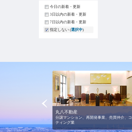
今日の新着・更新
3日以内の新着・更新
7日以内の新着・更新
指定しない (
選択中
)
Prev
丸八不動産
法人平野美術館の理念と活
分譲マンション、再開発事業、売買仲介、コ
ります。
ティング業