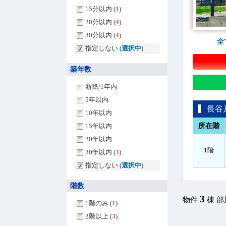
15分以内 (
1
)
20分以内 (
4
)
30分以内 (
4
)
全
指定しない (
選択中
)
築年数
新築/1年内
5年以内
長谷
10年以内
所在階
15年以内
20年以内
1階
30年以内 (
3
)
指定しない (
選択中
)
階数
3
物件
棟 
1階のみ (
1
)
2階以上 (
3
)