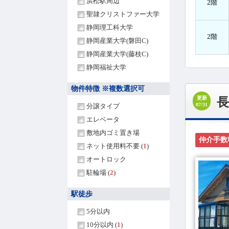
浜松駅周辺
2階
聖隷クリストファー大学
静岡理工科大学
2階
静岡産業大学(磐田C)
静岡産業大学(藤枝C)
静岡福祉大学
物件特徴 ※複数選択可
更新
長
07/31
分譲タイプ
エレベータ
敷地内ゴミ置き場
仲介手数
ネット使用料不要 (
1
)
オートロック
駐輪場 (
2
)
駅徒歩
5分以内
10分以内 (
1
)