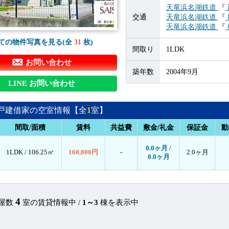
天竜浜名湖鉄道
『
交通
天竜浜名湖鉄道
『
天竜浜名湖鉄道
『
ての物件写真を見る(全
31
枚)
間取り
1LDK
お問い合わせ
築年数
2004年9月
LINE お問い合わせ
戸建借家の空室情報【全
1
室】
間取/面積
賃料
共益費
敷金/礼金
保証金
動
0.0ヶ月
/
1LDK /
106.25㎡
160,000円
-
2.0ヶ月
0.0ヶ月
4
部屋数
室の賃貸情報中 /
1～3
棟を表示中