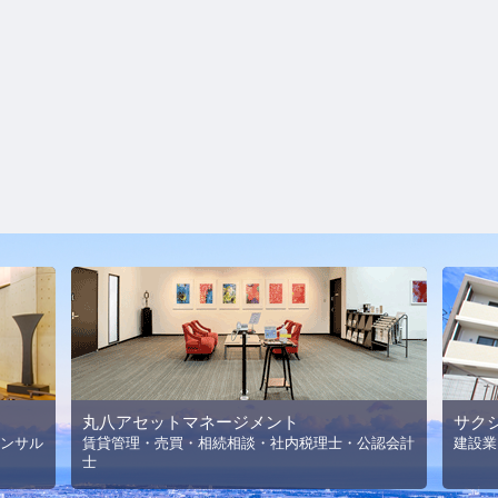
丸八アセットマネージメント
サク
ンサル
賃貸管理・売買・相続相談・社内税理士・公認会計
建設業
士