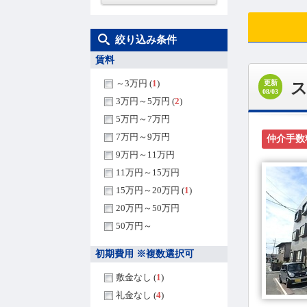
絞り込み条件
賃料
～3万円 (
1
)
更新
ス
08/03
3万円～5万円 (
2
)
5万円～7万円
7万円～9万円
仲介手数
9万円～11万円
11万円～15万円
15万円～20万円 (
1
)
20万円～50万円
50万円～
初期費用 ※複数選択可
敷金なし (
1
)
礼金なし (
4
)