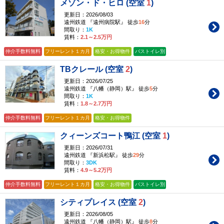
メゾン・ド・ヒロ (空室
1
)
更新日：2026/08/03
遠州鉄道 『遠州病院駅』 徒歩
16
分
間取り：
1K
賃料：
2.1～2.5万円
仲介手数料無料
フリーレント１カ月
格安・お得物件
バストイレ別
TBクレール (空室
2
)
更新日：2026/07/25
遠州鉄道 『八幡（静岡）駅』 徒歩
5
分
間取り：
1K
賃料：
1.8～2.7万円
仲介手数料無料
フリーレント１カ月
格安・お得物件
クィーンズコート鴨江 (空室
1
)
更新日：2026/07/31
遠州鉄道 『新浜松駅』 徒歩
29
分
間取り：
3DK
賃料：
4.9～5.2万円
仲介手数料無料
フリーレント１カ月
格安・お得物件
バストイレ別
シティプレイス (空室
2
)
更新日：2026/08/05
遠州鉄道 『八幡（静岡）駅』 徒歩
8
分