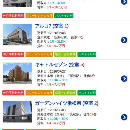
間取り：
1R～3LDK
賃料：
5.3～10.0万円
仲介手数料無料
フリーレント１カ月
バストイレ別
アルコ7 (空室
1
)
更新日：2026/08/03
遠州鉄道 『新浜松駅』 徒歩
13
分
間取り：
1R～2LDK
賃料：
4.6～6.7万円
仲介手数料無料
フリーレント１カ月
格安・お得物件
バストイレ別
キャトルセゾン (空室
5
)
更新日：2026/07/27
東海道本線（東海） 『浜松駅』 徒歩
5
分
間取り：
1LDK～3DK
賃料：
4.9～7.4万円
仲介手数料無料
フリーレント１カ月
格安・お得物件
バストイレ別
ガーデンハイツ浜松南 (空室
2
)
更新日：2026/08/03
東海道本線（東海） 『浜松駅』 徒歩
19
分
間取り：
1LDK～3DK
賃料：
4.4～6.2万円