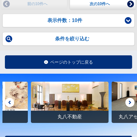
前の10件へ
次の10件へ
表示件数：10件
条件を絞り込む
ページのトップに戻る
館
丸八不動産
丸八ア