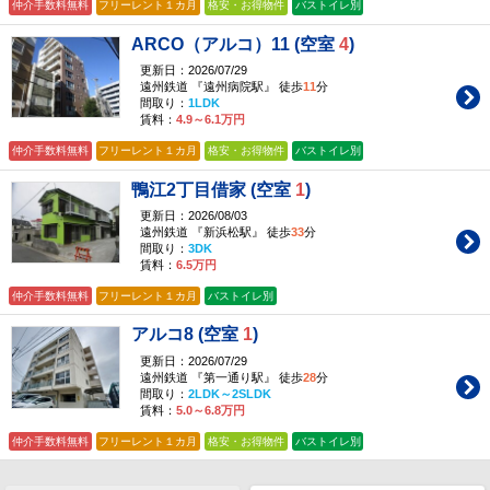
仲介手数料無料
フリーレント１カ月
格安・お得物件
バストイレ別
ARCO（アルコ）11 (空室
4
)
更新日：2026/07/29
遠州鉄道 『遠州病院駅』 徒歩
11
分
間取り：
1LDK
賃料：
4.9～6.1万円
仲介手数料無料
フリーレント１カ月
格安・お得物件
バストイレ別
鴨江2丁目借家 (空室
1
)
更新日：2026/08/03
遠州鉄道 『新浜松駅』 徒歩
33
分
間取り：
3DK
賃料：
6.5万円
仲介手数料無料
フリーレント１カ月
バストイレ別
アルコ8 (空室
1
)
更新日：2026/07/29
遠州鉄道 『第一通り駅』 徒歩
28
分
間取り：
2LDK～2SLDK
賃料：
5.0～6.8万円
仲介手数料無料
フリーレント１カ月
格安・お得物件
バストイレ別