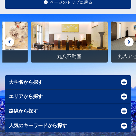
ページのトップに戻る
館
丸八不動産
丸八ア
大学名から探す
エリアから探す
路線から探す
人気のキーワードから探す