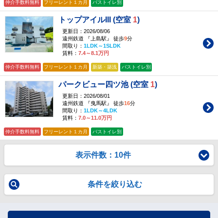
仲介手数料無料
フリーレント１カ月
バストイレ別
トップアイルIII (空室
1
)
更新日：2026/08/06
遠州鉄道 『上島駅』 徒歩
9
分
間取り：
1LDK～1SLDK
賃料：
7.4～8.1万円
仲介手数料無料
フリーレント１カ月
新築・築浅
バストイレ別
パークビュー四ツ池 (空室
1
)
更新日：2026/08/01
遠州鉄道 『曳馬駅』 徒歩
16
分
間取り：
1LDK～4LDK
賃料：
7.0～11.0万円
仲介手数料無料
フリーレント１カ月
バストイレ別
表示件数：10件
条件を絞り込む