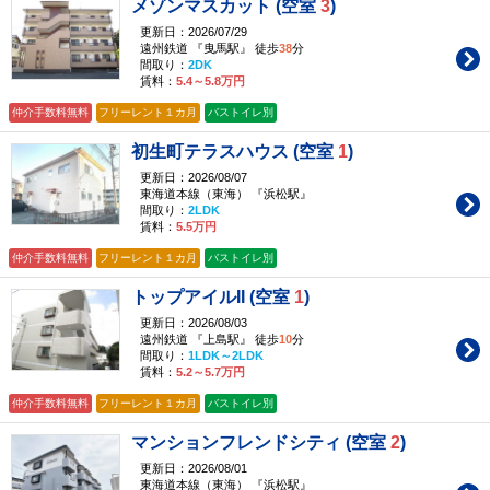
メゾンマスカット (空室
3
)
更新日：2026/07/29
遠州鉄道 『曳馬駅』 徒歩
38
分
間取り：
2DK
賃料：
5.4～5.8万円
仲介手数料無料
フリーレント１カ月
バストイレ別
初生町テラスハウス (空室
1
)
更新日：2026/08/07
東海道本線（東海） 『浜松駅』
間取り：
2LDK
賃料：
5.5万円
仲介手数料無料
フリーレント１カ月
バストイレ別
トップアイルII (空室
1
)
更新日：2026/08/03
遠州鉄道 『上島駅』 徒歩
10
分
間取り：
1LDK～2LDK
賃料：
5.2～5.7万円
仲介手数料無料
フリーレント１カ月
バストイレ別
マンションフレンドシティ (空室
2
)
更新日：2026/08/01
東海道本線（東海） 『浜松駅』