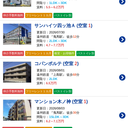
間取り：
1LDK～3DK
賃料：
5.5～6.2万円
仲介手数料無料
フリーレント１カ月
バストイレ別
サンハイツ四ッ池Ａ (空室
1
)
更新日：2026/07/30
遠州鉄道 『曳馬駅』 徒歩
12
分
間取り：
2LDK～3DK
賃料：
4.7～7.7万円
仲介手数料無料
フリーレント１カ月
格安・お得物件
バストイレ別
コパンポルテ (空室
2
)
更新日：2026/08/01
遠州鉄道 『上島駅』 徒歩
68
分
間取り：
2LDK
賃料：
6.5万円
仲介手数料無料
フリーレント１カ月
バストイレ別
マンション木ノ神 (空室
1
)
更新日：2026/08/03
遠州鉄道 『曳馬駅』 徒歩
30
分
間取り：
1SLDK～3DK
賃料：
6.2～7.1万円