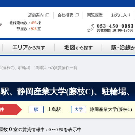
店舗案内
会社概要
閲覧履歴
お気に入り
登録建物数：
493
棟
部屋数：
926
室
(藤枝C)、駐輪場、15階以上の賃貸物件一覧
駅、静岡産業大学(藤枝C)、駐輪場、
上島駅
静岡産業大学(藤枝C)
駅
大学
件
0
部屋数
室の賃貸情報中 /
0～0
棟を表示中