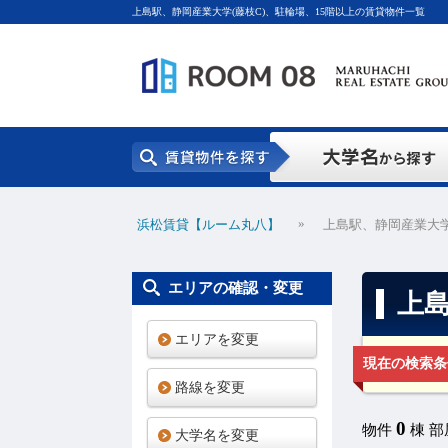
上島駅、静岡産業大学(藤枝C)、駐輪場、15階以上の賃貸物件一覧
»
浜松賃貸【ルーム丸八】
上島駅、静岡産業大学
エリアの確認・変更
上島
エリアを変更
現在の検索条
路線を変更
0
物件
棟 
大学名を変更