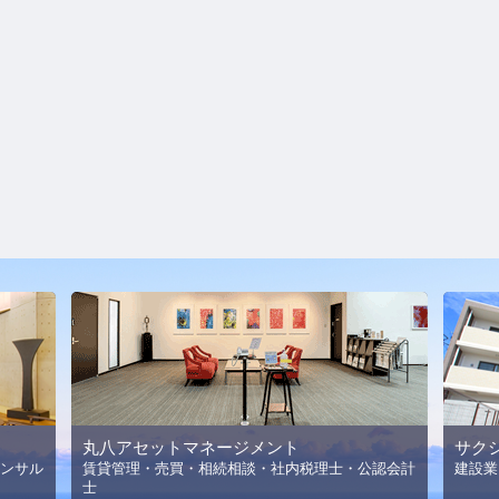
丸八アセットマネージメント
サク
ンサル
賃貸管理・売買・相続相談・社内税理士・公認会計
建設業
士