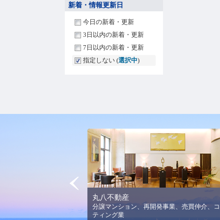
新着・情報更新日
今日の新着・更新
3日以内の新着・更新
7日以内の新着・更新
指定しない (
選択中
)
Prev
丸八不動産
法人平野美術館の理念と活
分譲マンション、再開発事業、売買仲介、コ
ります。
ティング業