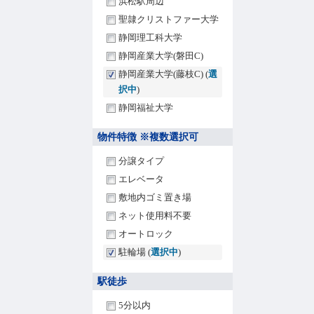
浜松駅周辺
聖隷クリストファー大学
静岡理工科大学
静岡産業大学(磐田C)
静岡産業大学(藤枝C) (
選
択中
)
静岡福祉大学
物件特徴 ※複数選択可
分譲タイプ
エレベータ
敷地内ゴミ置き場
ネット使用料不要
オートロック
駐輪場 (
選択中
)
駅徒歩
5分以内