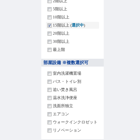
2階以上
5階以上
10階以上
15階以上 (
選択中
)
20階以上
30階以上
最上階
部屋設備 ※複数選択可
室内洗濯機置場
バス・トイレ別
追い焚き風呂
温水洗浄便座
洗面所独立
エアコン
ウォークインクロゼット
リノベーション