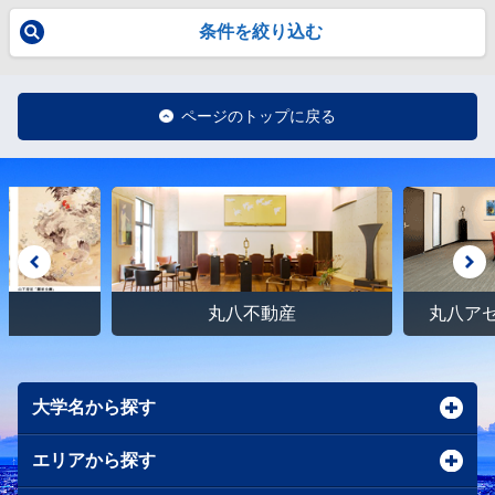
条件を絞り込む
ページのトップに戻る
館
丸八不動産
丸八ア
大学名から探す
エリアから探す