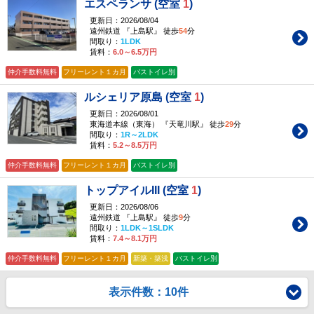
エスペランサ (空室
1
)
更新日：2026/08/04
遠州鉄道 『上島駅』 徒歩
54
分
間取り：
1LDK
賃料：
6.0～6.5万円
仲介手数料無料
フリーレント１カ月
バストイレ別
ルシェリア原島 (空室
1
)
更新日：2026/08/01
東海道本線（東海） 『天竜川駅』 徒歩
29
分
間取り：
1R～2LDK
賃料：
5.2～8.5万円
仲介手数料無料
フリーレント１カ月
バストイレ別
トップアイルIII (空室
1
)
更新日：2026/08/06
遠州鉄道 『上島駅』 徒歩
9
分
間取り：
1LDK～1SLDK
賃料：
7.4～8.1万円
仲介手数料無料
フリーレント１カ月
新築・築浅
バストイレ別
表示件数：10件