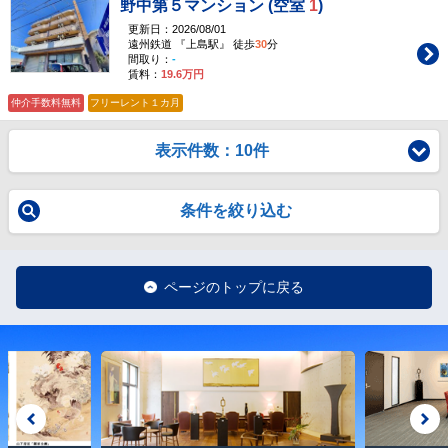
野中第５マンション (空室
1
)
更新日：2026/08/01
遠州鉄道 『上島駅』 徒歩
30
分
間取り：
-
賃料：
19.6万円
仲介手数料無料
フリーレント１カ月
表示件数：10件
条件を絞り込む
ページのトップに戻る