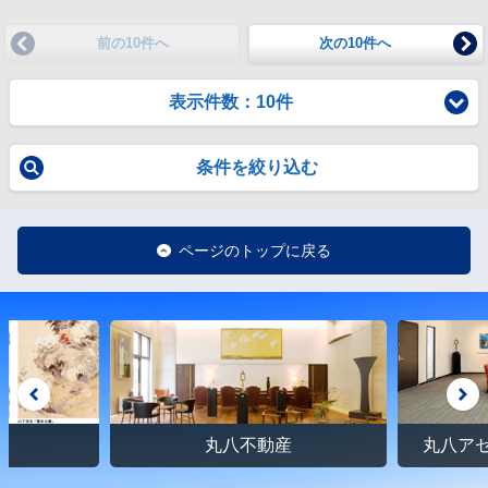
前の10件へ
次の10件へ
表示件数：10件
条件を絞り込む
ページのトップに戻る
館
丸八不動産
丸八ア