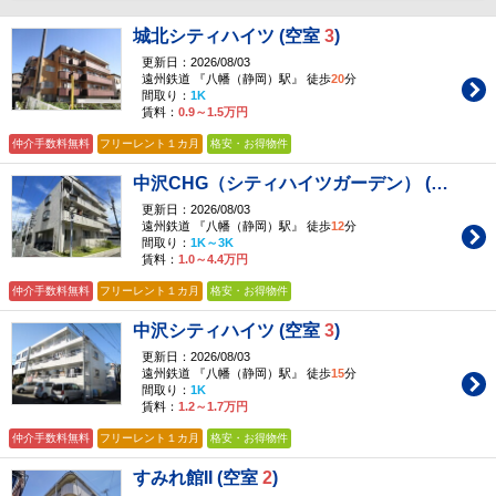
城北シティハイツ (空室
3
)
更新日：2026/08/03
遠州鉄道 『八幡（静岡）駅』 徒歩
20
分
間取り：
1K
賃料：
0.9～1.5万円
仲介手数料無料
フリーレント１カ月
格安・お得物件
中沢CHG（シティハイツガーデン） (空室
10
)
更新日：2026/08/03
遠州鉄道 『八幡（静岡）駅』 徒歩
12
分
間取り：
1K～3K
賃料：
1.0～4.4万円
仲介手数料無料
フリーレント１カ月
格安・お得物件
中沢シティハイツ (空室
3
)
更新日：2026/08/03
遠州鉄道 『八幡（静岡）駅』 徒歩
15
分
間取り：
1K
賃料：
1.2～1.7万円
仲介手数料無料
フリーレント１カ月
格安・お得物件
すみれ館II (空室
2
)