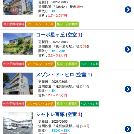
更新日：2026/08/03
遠州鉄道 『助信駅』 徒歩
10
分
間取り：
1K
賃料：
1.7～2.0万円
仲介手数料無料
フリーレント１カ月
格安・お得物件
コーポ星ヶ丘 (空室
1
)
更新日：2026/08/03
遠州鉄道 『第一通り駅』 徒歩
31
分
間取り：
1K～2DK
賃料：
2.2～3.2万円
仲介手数料無料
フリーレント１カ月
格安・お得物件
バストイレ別
メゾン・ド・ヒロ (空室
1
)
更新日：2026/08/03
遠州鉄道 『遠州病院駅』 徒歩
16
分
間取り：
1K
賃料：
2.1～2.5万円
仲介手数料無料
フリーレント１カ月
格安・お得物件
バストイレ別
シャトレ富塚 (空室
1
)
更新日：2026/08/03
遠州鉄道 『遠州病院駅』 徒歩
37
分
間取り：
1SDK～1SK