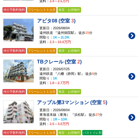
賃料：
2.4～2.5万円
仲介手数料無料
フリーレント１カ月
格安・お得物件
アビタ08 (空室
3
)
更新日：2026/08/04
遠州鉄道 『遠州病院駅』 徒歩
15
分
間取り：
1K～2LDK
賃料：
2.3～10.0万円
仲介手数料無料
フリーレント１カ月
格安・お得物件
TBクレール (空室
2
)
更新日：2026/07/25
遠州鉄道 『八幡（静岡）駅』 徒歩
5
分
間取り：
1K
賃料：
1.8～2.7万円
仲介手数料無料
フリーレント１カ月
格安・お得物件
アップル第3マンション (空室
5
)
更新日：2026/08/04
東海道本線（東海） 『浜松駅』 徒歩
27
分
間取り：
1R～1DK
賃料：
2.5～3.0万円
仲介手数料無料
フリーレント１カ月
格安・お得物件
バストイレ別