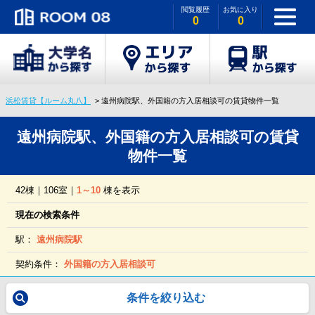
閲覧履歴
お気に入り
0
0
浜松賃貸【ルーム丸八】
遠州病院駅、外国籍の方入居相談可の賃貸物件一覧
遠州病院駅、外国籍の方入居相談可の賃貸
物件一覧
42棟｜106室｜
1～10
棟を表示
現在の検索条件
駅：
遠州病院駅
契約条件：
外国籍の方入居相談可
条件を絞り込む