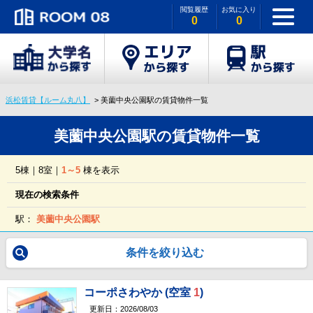
閲覧履歴
お気に入り
0
0
浜松賃貸【ルーム丸八】
美薗中央公園駅の賃貸物件一覧
美薗中央公園駅の賃貸物件一覧
5棟｜8室｜
1～5
棟を表示
現在の検索条件
駅：
美薗中央公園駅
条件を絞り込む
コーポさわやか (空室
1
)
更新日：2026/08/03