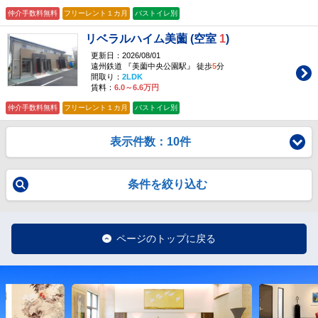
仲介手数料無料
フリーレント１カ月
バストイレ別
リベラルハイム美薗 (空室
1
)
更新日：2026/08/01
遠州鉄道 『美薗中央公園駅』 徒歩
5
分
間取り：
2LDK
賃料：
6.0～6.6万円
仲介手数料無料
フリーレント１カ月
バストイレ別
表示件数：10件
条件を絞り込む
ページのトップに戻る