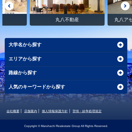
館
丸八不動産
丸八ア
大学名から探す
エリアから探す
路線から探す
人気のキーワードから探す
会社概要
店舗案内
個人情報保護方針
苦情・紛争処理規定
Copyright © Maruhachi Realestate Group All Rights Reserved.