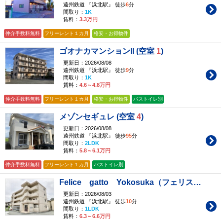
遠州鉄道 『浜北駅』 徒歩
6
分
間取り：
1K
賃料：
3.3万円
仲介手数料無料
フリーレント１カ月
格安・お得物件
ゴオナカマンションII (空室
1
)
更新日：2026/08/08
遠州鉄道 『浜北駅』 徒歩
9
分
間取り：
1K
賃料：
4.6～4.8万円
仲介手数料無料
フリーレント１カ月
格安・お得物件
バストイレ別
メゾンセギュレ (空室
4
)
更新日：2026/08/08
遠州鉄道 『浜北駅』 徒歩
95
分
間取り：
2LDK
賃料：
5.8～6.1万円
仲介手数料無料
フリーレント１カ月
バストイレ別
Felice gatto Yokosuka（フェリスガトーヨコスカ） (空室
更新日：2026/08/03
遠州鉄道 『浜北駅』 徒歩
10
分
間取り：
1LDK
賃料：
6.3～6.6万円