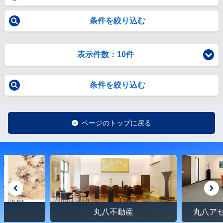
条件を絞り込む
表示件数：10件
条件を絞り込む
ページのトップに戻る
館
丸八不動産
丸八ア