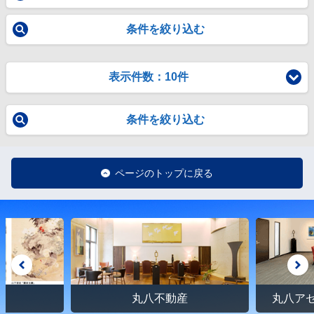
条件を絞り込む
表示件数：10件
条件を絞り込む
ページのトップに戻る
館
丸八不動産
丸八ア