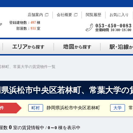
店舗案内
会社概要
閲覧履歴
お気に入り
登録建物数：
497
棟
部屋数：
931
室
若林町、常葉大学の賃貸物件一覧
岡県浜松市中央区若林町、常葉大学の
静岡県浜松市中央区若林町
常
町村
大学
件
0
部屋数
室の賃貸情報中 /
0～0
棟を表示中