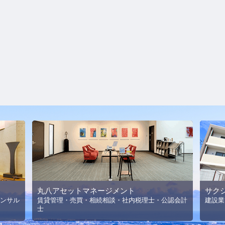
丸八アセットマネージメント
サク
ンサル
賃貸管理・売買・相続相談・社内税理士・公認会計
建設業
士