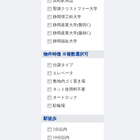
浜松駅周辺
聖隷クリストファー大学
静岡理工科大学
静岡産業大学(磐田C)
静岡産業大学(藤枝C)
静岡福祉大学
物件特徴 ※複数選択可
分譲タイプ
エレベータ
敷地内ゴミ置き場
ネット使用料不要
オートロック
駐輪場
駅徒歩
5分以内
10分以内