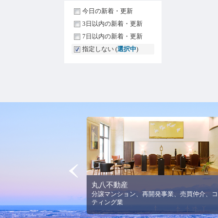
今日の新着・更新
3日以内の新着・更新
7日以内の新着・更新
指定しない (
選択中
)
Prev
丸八不動産
法人平野美術館の理念と活
分譲マンション、再開発事業、売買仲介、コ
ります。
ティング業