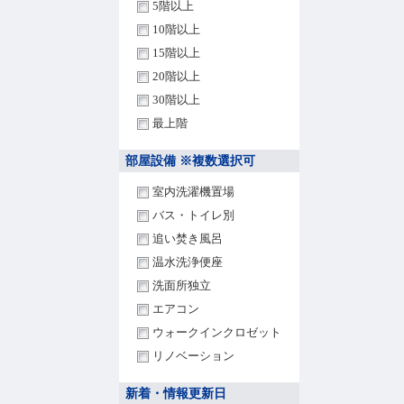
5階以上
10階以上
15階以上
20階以上
30階以上
最上階
部屋設備 ※複数選択可
室内洗濯機置場
バス・トイレ別
追い焚き風呂
温水洗浄便座
洗面所独立
エアコン
ウォークインクロゼット
リノベーション
新着・情報更新日